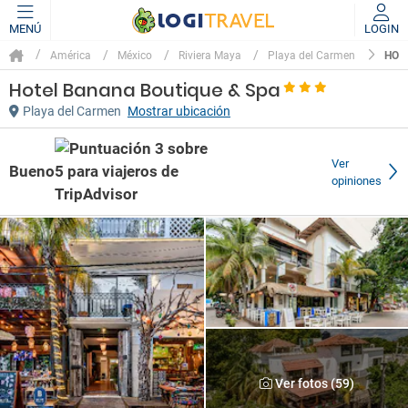
MENÚ
LOGIN
HOT
América
México
Riviera Maya
Playa del Carmen
Hotel Banana Boutique & Spa
Playa del Carmen
Mostrar ubicación
Ver
Bueno
opiniones
Ver fotos (59)