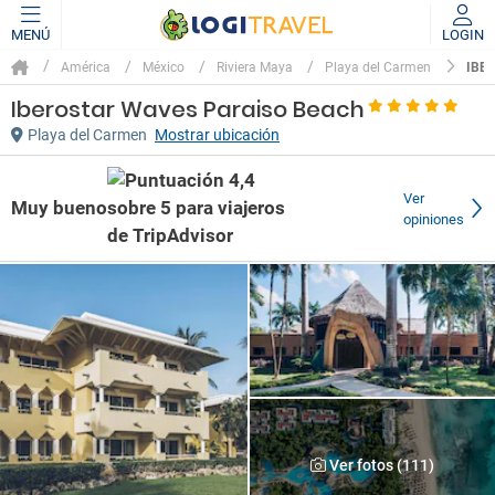
MENÚ
LOGIN
IBE
América
México
Riviera Maya
Playa del Carmen
Iberostar Waves Paraiso Beach
Playa del Carmen
Mostrar ubicación
Ver
Muy bueno
opiniones
Ver fotos (111)