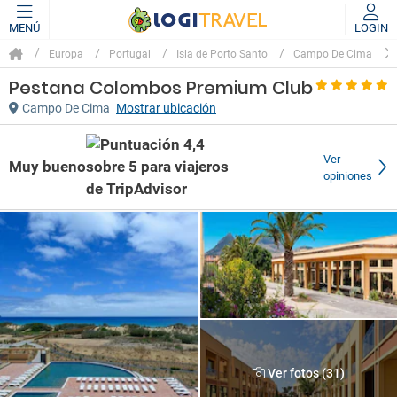
MENÚ
LOGIN
Europa
Portugal
Isla de Porto Santo
Campo De Cima
Pestana Colombos Premium Club
Campo De Cima
Mostrar ubicación
Ver
Muy bueno
opiniones
Ver fotos (31)