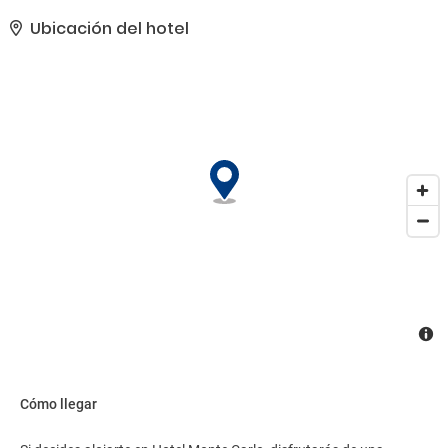
paisaje. Otros servicios de este hotel de estilo Beaux Arts incluyen
conexión a Internet wifi gratis, una televisión en la zona común y
Ubicación del hotel
asistencia turística (adquisición de entradas).. Tendrás un servicio
de recepción las 24 horas, atención multilingüe y consigna de
equipaje a tu disposición. Pagando un pequeño suplemento
podrás aprovechar prestaciones como servicio de transporte al
aeropuerto (ida y vuelta) disponible 24 horas y aparcamiento
limitado..
Cómo llegar