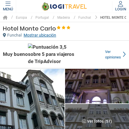
MENÚ
LOGIN
HOTEL MONTE C
Europa
Portugal
Madeira
Funchal
Hotel Monte Carlo
Funchal
Mostrar ubicación
Ver
Muy bueno
opiniones
Ver fotos (57)