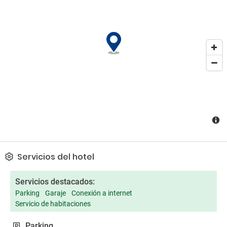
restaurante donde se preparan platos portugueses e
internacionales, así como especialidades de Goan. El spa está
equipado con sauna, bañera de hidromasaje y salas de masaje.
También hay un gimnasio pequeño, una sala de juegos y WiFi
gratuita en las zonas comunes. El personal de recepción está
disponible las 24 horas.
Servicios del hotel
Servicios destacados:
Parking
Garaje
Conexión a internet
Servicio de habitaciones
Parking