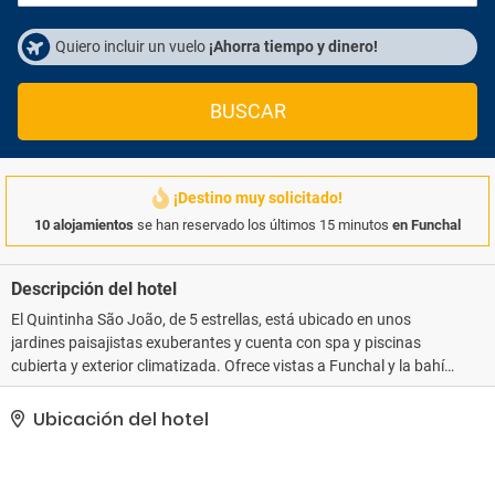
Quiero incluir un vuelo
¡Ahorra tiempo y dinero!
BUSCAR
¡Destino muy solicitado!
10 alojamientos
se han reservado los últimos 15 minutos
en Funchal
Descripción del hotel
El Quintinha São João, de 5 estrellas, está ubicado en unos
jardines paisajistas exuberantes y cuenta con spa y piscinas
cubierta y exterior climatizada. Ofrece vistas a Funchal y la bahía
y se halla a 2 km de la catedral de Funchal. Sus habitaciones son
amplias y elegantes y disponen de TV por cable con reproductor
Ubicación del hotel
de DVD, minibar y baño privado con secador de pelo. Algunas
habitaciones tienen balcón privado amueblado con vistas al jardín
o a la bahía de Funchal. Este hotel también alberga 2 bares y un