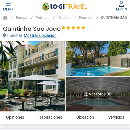
MENÚ
LOGIN
QUINTINHA SÃO 
Europa
Portugal
Madeira
Funchal
Quintinha São João
Funchal
Mostrar ubicación
Ver fotos (8)
Opiniones
Habitaciones
Ubicación
Servicios