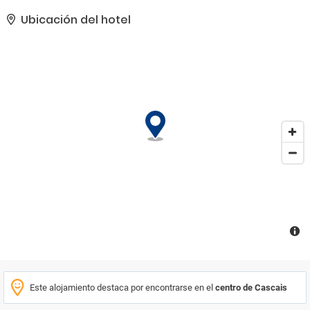
tiendas y la playa de Cascais se encuentran a un corto paseo.
Estoril, dónde está el casino más grande de Europa, se encuentra
Ubicación del hotel
a sólo 4 km de distancia, la ciudad de Sintra, con su hermoso
castillo declarado Patrimonio de la Humanidad, se encuentra a 8
km. A Lisboa se puede llegar en 30 minutos en coche.
Este alojamiento destaca por encontrarse en el
centro de Cascais