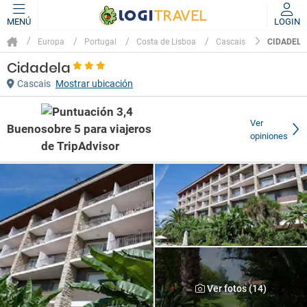
MENÚ
LOGIN
CIDADELA
Europa
Portugal
Costa de Lisboa
Cascais
Cidadela
Cascais
Mostrar ubicación
Ver
Bueno
opiniones
Ver fotos (14)