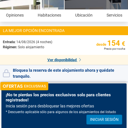
Opiniones
Habitaciones
Ubicación
Servicios
LA MEJOR OPCIÓN ENCONTRADA
154
Entrada:
14/08/2026 (4 noches)
€
desde
Régimen:
Solo alojamiento
Precio por noche
Ver disponibilidad
Bloquea la reserva de este alojamiento ahora y quédate
tranquilo.
OFERTAS
EXCLUSIVAS
¡No te pierdas
los precios exclusivos solo para clientes
registrados!
Inicia sesión para desbloquear las mejores ofertas
* Descuento aplicable sólo para algunos de los alojamientos del listado
INICIAR SESIÓN