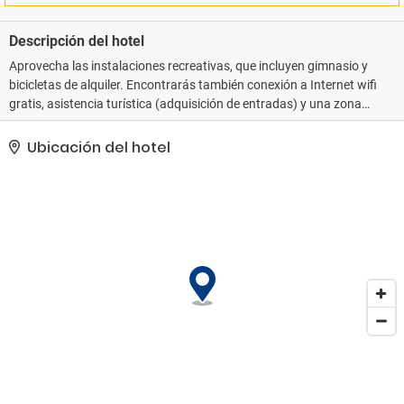
Descripción del hotel
Aprovecha las instalaciones recreativas, que incluyen gimnasio y
bicicletas de alquiler. Encontrarás también conexión a Internet wifi
gratis, asistencia turística (adquisición de entradas) y una zona
para barbacoas. El servicio de transporte (de pago) te llevará a
varios puntos imprescindibles de la zona.. Tendrás periódicos
Ubicación del hotel
gratuitos en el vestíbulo, tintorería y consigna de equipaje a tu
disposición. Hay un aparcamiento sin asistencia gratuito
disponible..