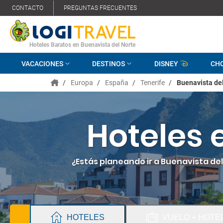
CONTACTO
PREGUNTAS FRECUENTES
Hoteles Baratos en Buenavista del Norte
VACACIONES
DESTINOS
DISNEY
CH
/
Europa
/
España
/
Tenerife
/
Buenavista de
Hoteles 
¿Estás planeando ir a Buenavista del