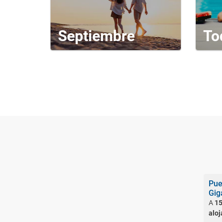
Septiembre
To
Pue
Gig
A
15
alo