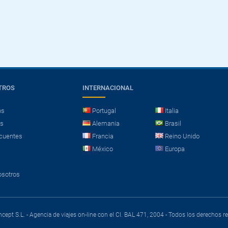
TROS
INTERNACIONAL
os
Portugal
Italia
es
Alemania
Brasil
cuentes
Francia
Reino Unido
México
Europa
osotros
cept S.L. - Agencia de viajes on-line con el CI. BAL 471, 2004 - Todos los derechos 