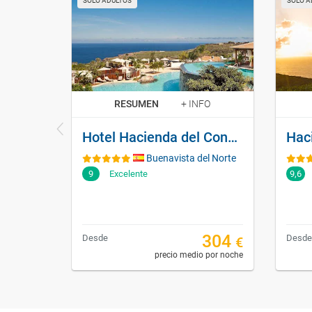
SOLO ADULTOS
SOLO A
RESUMEN
+ INFO
Hotel Hacienda del Conde Meliá Collection Golf & Spa - Adults Only
Buenavista del Norte
9
Excelente
9,6
304
Desde
Desde
€
precio medio por noche