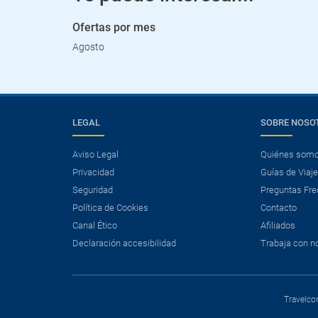
Ofertas por mes
Agosto
LEGAL
SOBRE NOSO
Aviso Legal
Quiénes som
Privacidad
Guías de Viaj
Seguridad
Preguntas Fre
Política de Cookies
Contacto
Canal Ético
Afiliados
Declaración accesibilidad
Trabaja con n
Travelcon