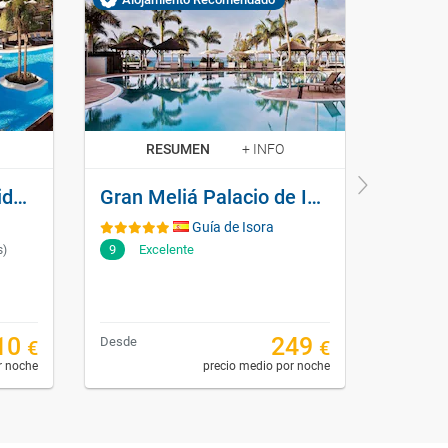
SOLO ADUL
RESUMEN
+ INFO
R
Meliá Jardines del Teide - Adults Only
Gran Meliá Palacio de Isora
Guía de Isora
9
Excelente
9,4
Ex
s)
10
249
Desde
Desde
€
€
r noche
precio medio por noche