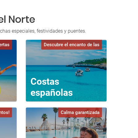
l Norte
chas especiales, festividades y puentes.
ertas
Descubre el encanto de las
Costas
españolas
ntos!
Calma garantizada