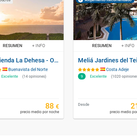
DULTOS
RESUMEN
+ INFO
RESUMEN
+ INFO
Hacienda La Dehesa - Only Adults
Buenavista del Norte
Costa Adeje
Excelente
9
Excelente
(14 opiniones)
(1020 opinione
88
2
Desde
€
precio medio por noche
precio medio po