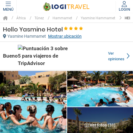
MENÚ
LOGIN
HELL
África
Túnez
Hammamet
Yasmine Hammamet
Hello Yasmine Hotel
Yasmine Hammamet
Mostrar ubicación
Ver
Bueno
opiniones
Ver fotos (31)