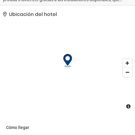
incluyen una piscina al aire libre y una piscina cubierta.. Tendrás
tintorería, un servicio de recepción las 24 horas y atención
Ubicación del hotel
multilingüe a tu disposición. Hay un aparcamiento con asistencia
gratuito disponible..
Cómo llegar