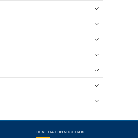
Surf
Volley Playa
Accesibilidad
Habitación accesible
Instalaciones para personas con
discapacidad
Check-in/Check-out
Salida hasta las 12:00
CONECTA CON NOSOTROS