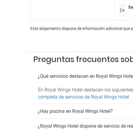
Sa
En
Aeróbi
Anima
Este alojamiento dispone de información adicional que 
Animac
Billar
Bolera
Dardo
Preguntas frecuentes sob
Discot
Karao
Sala d
¿Qué servicios destacan en Royal Wings Hote
Tiendas
Pa
En Royal Wings Hotel destacan los siguientes 
completa de servicios de Royal Wings Hotel
.
Aparc
Parkin
¿Hay piscina en Royal Wings Hotel?
Parkin
Fu
¿Royal Wings Hotel dispone de servicio de re