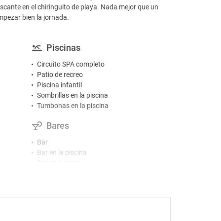
rescante en el chiringuito de playa. Nada mejor que un
pezar bien la jornada.
Piscinas
Circuito SPA completo
Patio de recreo
Piscina infantil
Sombrillas en la piscina
Tumbonas en la piscina
Bares
Bar
Bar en la piscina
Bar en la playa
Café / té en áreas comunes
Snack-bar
Restaurantes
Desayuno buffet