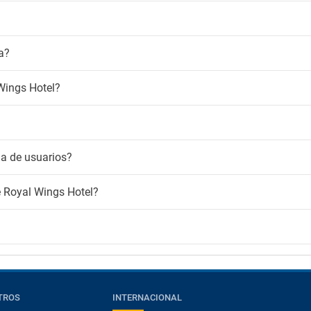
or de humo
para fumadores
Niños
i
Animación infantil
a?
Club infantil
atis
Cuna
 Wings Hotel?
Guardería
Parque de atracciones
Parque infantil
Piscina para niños
Servicio de niñera
a de usuarios?
Área de juegos
e Royal Wings Hotel?
TROS
INTERNACIONAL