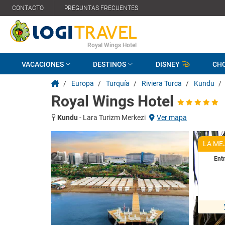
CONTACTO
PREGUNTAS FRECUENTES
Royal Wings Hotel
VACACIONES
DESTINOS
DISNEY
CH
/
Europa
/
Turquía
/
Riviera Turca
/
Kundu
/
Royal Wings Hotel
Kundu
-
Lara Turizm Merkezi
Ver mapa
LA ME
Ent