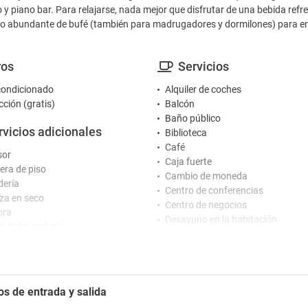
lo y piano bar. Para relajarse, nada mejor que disfrutar de una bebida ref
 abundante de bufé (también para madrugadores y dormilones) para em
ros
Servicios
condicionado
Alquiler de coches
cción (gratis)
Balcón
Baño público
rvicios adicionales
Biblioteca
Café
sor
Caja fuerte
ra de piso
Cambio de moneda
ería
Centro de conferencias
za en seco
Centro de negocios
ora
Desayuno en la habitación
io de lavandería
Equipo de planchado
Fax / Fotocopiadora
cepción
Guardaequipaje
Jardín
al Multiidioma
os de entrada y salida
Maquina de café
ión 24 horas
Peluquería / Barbería
io de botones en la recepción