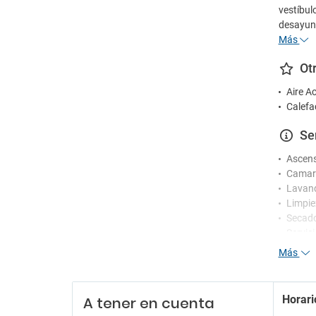
vestíbu
desayuno
Más
Ot
Aire A
Calefa
Se
Ascen
Camare
Lavand
Limpie
Secad
Servic
Más
Re
Person
Horari
A tener en cuenta
Recepc
Servic