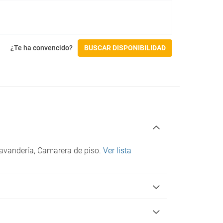
Menú para diabéticos (bajo petición)
Restaurante a la carta
Restaurante buffet
Sillas altas
¿Te ha convencido?
BUSCAR DISPONIBILIDAD
Gimnasio y SPA
Baño turco
Gimnasio
Hidromasaje
Jacuzzi
Masajes
Sauna
Spa
 lavandería, Camarera de piso.
Ver lista
Actividades
Buceo
Mini Golf
Parque acuático
Ping Pong
Pista de tenis