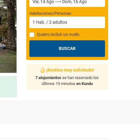
Habitaciones/Personas
1
Hab.
/
2
adultos
Quiero incluir un vuelo
BUSCAR
¡Destino muy solicitado!
7 alojamientos
se han reservado los
últimos 15 minutos
en Kundu