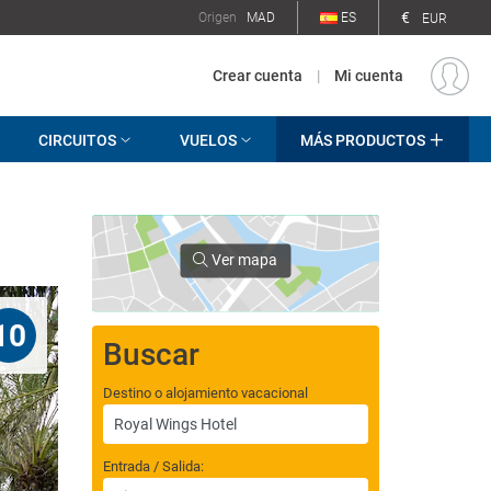
€
Origen
MAD
ES
EUR
Crear cuenta
|
Mi cuenta
CIRCUITOS
VUELOS
MÁS PRODUCTOS
Ver mapa
10
Buscar
Destino o alojamiento vacacional
Entrada / Salida: