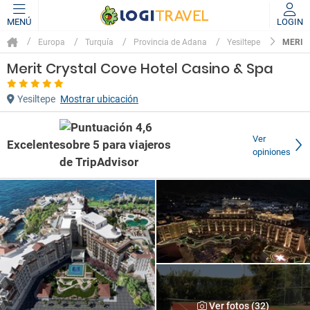
MENÚ
LOGIN
MERIT
Europa
Turquía
Provincia de Adana
Yesiltepe
Merit Crystal Cove Hotel Casino & Spa
Yesiltepe
Mostrar ubicación
Ver
Excelente
opiniones
Ver fotos (32)