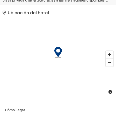
playa privada o diviértete gracias a las instalaciones disponibles,
que incluyen un casino y una piscina al aire libre. Encontrarás
además conexión a Internet wifi gratis, servicios de conserjería y
Ubicación del hotel
servicio de cuidado infantil (de pago).. Tendrás tintorería, un
servicio de recepción las 24 horas y consigna de equipaje a tu
disposición. Las instalaciones para eventos de este hotel incluyen
centro de conferencias y 5 salas de reuniones. Pagando un
pequeño suplemento podrás aprovechar prestaciones como
servicio de transporte al aeropuerto (ida y vuelta) de pago y
aparcamiento con asistencia gratuito..
Cómo llegar