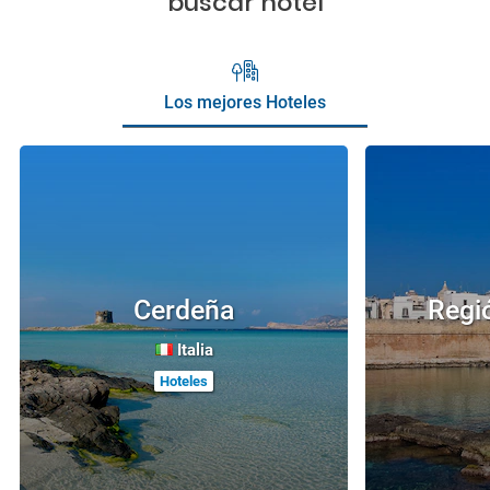
buscar hotel
Los mejores Hoteles
Cerdeña
Regi
Italia
Hoteles