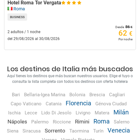
Hotel Roma Tor Vergata
Roma
BUSINESS
86
€
Desde
62
2 adultos / 1 noche
€
del 29/08/2026 al 30/08/2026
Por noche
Los destinos de Italia más buscados
Aquí tienes los destinos que más buscan nuestros usuarios. Elige el tuyo o
consulta la lista completa con todos los destinos con oferta hotelera
Bari
Bellaria-Igea Marina
Bolonia
Brescia
Cagliari
Florencia
Capo Vaticano
Catania
Génova Ciudad
Milán
Ischia
Lecce
Lido Di Jesolo
Livigno
Matera
Roma
Nápoles
Rimini
Palermo
Riccione
Salerno
Venecia
Sorrento
Siena
Siracusa
Taormina
Turín