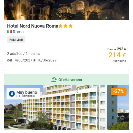
Hotel Nord Nuova Roma
Roma
FAMILIAR
292
€
Desde
214
2 adultos / 2 noches
€
del 14/06/2027 al 16/06/2027
Por noche
Oferta verano
-27%
Muy bueno
8
(111 opiniones)