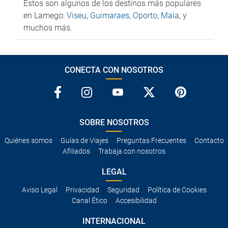
Estos son algunos de los destinos más populares
en Lamego:
Viseu
,
Guimaraes
,
Oporto
,
Maia
, y
muchos más.
CONECTA CON NOSOTROS
SOBRE NOSOTROS
Quiénes somos
Guías de Viajes
Preguntas Frecuentes
Contacto
Afiliados
Trabaja con nosotros
LEGAL
Aviso Legal
Privacidad
Seguridad
Política de Cookies
Canal Ético
Accesibilidad
INTERNACIONAL