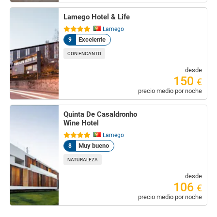
Lamego Hotel & Life
Lamego
Excelente
9
CON ENCANTO
desde
150
€
precio medio por noche
Quinta De Casaldronho
Wine Hotel
Lamego
Muy bueno
8
NATURALEZA
desde
106
€
precio medio por noche