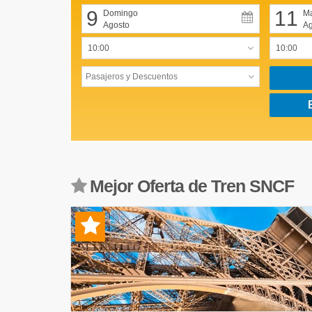
9
11
Domingo
Ma
Agosto
Ag
Mejor Oferta de Tren SNCF