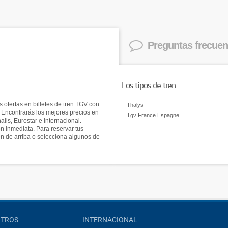
Preguntas frecuen
Los tipos de tren
s ofertas en billetes de tren TGV con
Thalys
. Encontrarás los mejores precios en
Tgv France Espagne
alis, Eurostar e Internacional.
n inmediata. Para reservar tus
ren de arriba o selecciona algunos de
OTROS
INTERNACIONAL