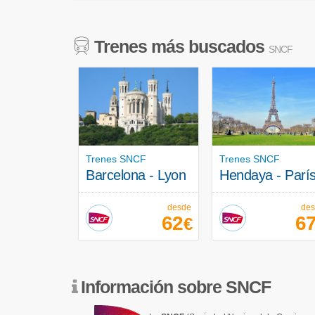
Trenes más buscados
SNCF
Trenes SNCF
Trenes SNCF
Barcelona - Lyon
Hendaya - Parí
desde
de
62
6
€
Información sobre SNCF