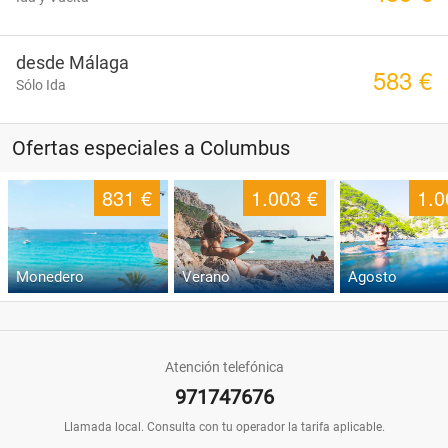
Hoteles
desde Málaga
583 €
Sólo Ida
de
Ofertas especiales a Columbus
Playa
831 €
1.003 €
1.0
Ferries
Monedero
Verano
Agosto
Trenes
Atención telefónica
971747676
Llamada local. Consulta con tu operador la tarifa aplicable.