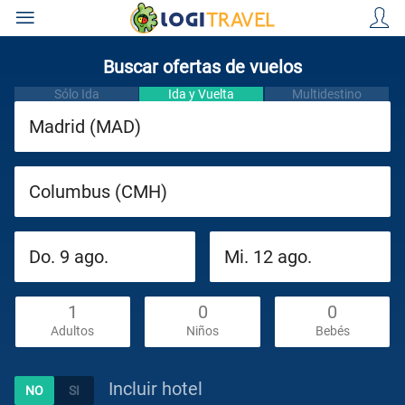
Buscar ofertas de vuelos
Sólo Ida
Ida y Vuelta
Multidestino
Paquetes
Cruceros
Adultos
Niños
Bebés
Circuitos
Viajes
Incluir hotel