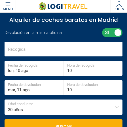
MENÚ
LOGIN
Alquiler de coches baratos en Madrid
Devolución en la misma oficina
Recogida
Fecha de recogida
Hora de recogida
Fecha de devolución
Hora de devolución
Edad conductor
30 años
BUSCAR