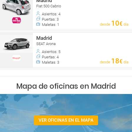
Madrid
Fiat 500 Cabrio
Asientos: 4
Puertas: 3
10
€
desde
día
Maletas: 1
Madrid
SEAT Arona
Asientos: 5
Puertas: 4
18
€
desde
día
Maletas: 3
Mapa de oficinas en Madrid
VER OFICINAS EN EL MAPA