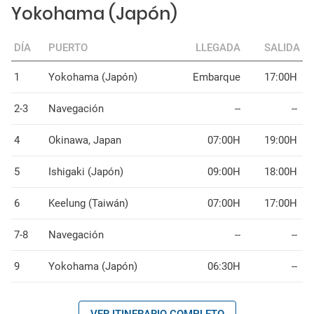
Yokohama (Japón)
DÍA
PUERTO
LLEGADA
SALIDA
1
Yokohama (Japón)
Embarque
17:00H
2-3
Navegación
--
--
4
Okinawa, Japan
07:00H
19:00H
5
Ishigaki (Japón)
09:00H
18:00H
6
Keelung (Taiwán)
07:00H
17:00H
7-8
Navegación
--
--
9
Yokohama (Japón)
06:30H
--
VER ITINERARIO COMPLETO