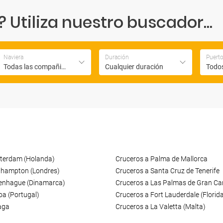
Utiliza nuestro buscador...
Naviera
Duración
Puert
Todas las compañias
Cualquier duración
Todos
terdam (Holanda)
Cruceros a Palma de Mallorca
thampton (Londres)
Cruceros a Santa Cruz de Tenerife
enhague (Dinamarca)
Cruceros a Las Palmas de Gran Ca
oa (Portugal)
Cruceros a Fort Lauderdale (Florid
aga
Cruceros a La Valetta (Malta)