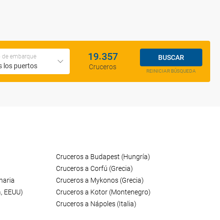
.
1
9
3
5
7
o de embarque
BUSCAR
 los puertos
Cruceros
REINICIAR BÚSQUEDA
Cruceros a Budapest (Hungría)
Cruceros a Corfú (Grecia)
naria
Cruceros a Mykonos (Grecia)
a, EEUU)
Cruceros a Kotor (Montenegro)
Cruceros a Nápoles (Italia)