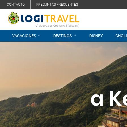
CONTACTO
PREGUNTAS FRECUENTES
Cruceros a Keelung (Taiwán)
VACACIONES
DESTINOS
DISNEY
CHOL
a K