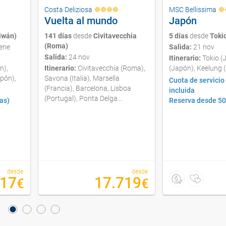
Costa Deliziosa
MSC Bellissima
Vuelta al mundo
Japón
iwán)
141 días
desde
Civitavecchia
5 días
desde
Toki
(Roma)
ene
Salida:
21 nov
Salida:
24 nov
Itinerario:
Tokio (J
n),
Itinerario:
Civitavecchia (Roma),
(Japón), Keelung 
pón),
Savona (Italia), Marsella
Cuota de servicio
(Francia), Barcelona, Lisboa
incluida
(Portugal), Ponta Delga...
as)
Reserva desde 5
desde
desde
17
17.719
€
€