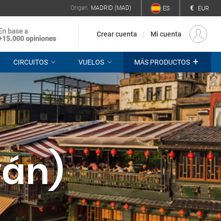
€
Origen
MADRID (MAD)
ES
EUR
Crear cuenta
Mi cuenta
+
CIRCUITOS
VUELOS
MÁS PRODUCTOS
wán)