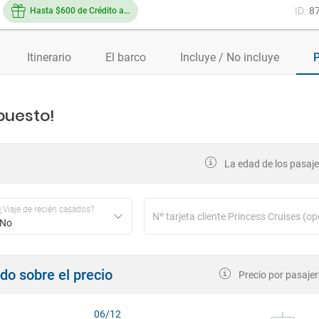
ID:
8
Hasta $600 de Crédito a bordo
Itinerario
El barco
Incluye / No incluye
P
puesto!
La edad de los pasajer
¿Viaje de recién casados?
No
ndo sobre el precio
Precio por pasajer
06/12