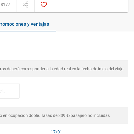
78177
romociones y ventajas
os deberá corresponder a la edad real en la fecha de inicio del viaje
Nº tarjeta cliente Princess Cruises (opcional)
o en ocupación doble. Tasas de 339 €/pasajero no incluidas
17/01