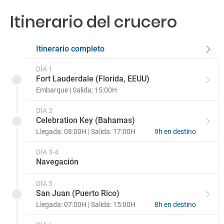
Itinerario del crucero
Balcón Deluxe DC
Cabana Mini Suite CA
Balcón Deluxe DB
Cabana Deck Mini Suite C2
Itinerario completo
Balcón Deluxe DA
Cabana Deck Mini Suite C1
DÍA 1
Fort Lauderdale (Florida, EEUU)
Embarque | Salida: 15:00H
Balcón Premium Deluxe D2
Sanctuary Mini Suite M2
DÍA 2
Balcón Premium Deluxe D1
Sanctuary Mini Suite M1
Celebration Key (Bahamas)
Llegada: 08:00H | Salida: 17:00H
9h en destino
Balcón Sanctuary D0
Signature Suite S9
DÍA 3-4
Navegación
Vista Suite S4
DÍA 5
Grand Suite S2
San Juan (Puerto Rico)
Llegada: 07:00H | Salida: 15:00H
8h en destino
Sky Suite S0