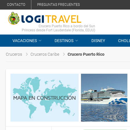
CONTACTO
PREGUNTAS FRECUENTES
Crucero Puerto Rico a bordo del Sun
Princess desde Fort Lauderdale (Florida, EEUU)
VACACIONES
DESTINOS
DISNEY
CHOL
Cruceros
Cruceros Caribe
Crucero Puerto Rico