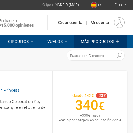
€
Origen
MADRID (MAD)
ES
EUR
Crear cuenta
Mi cuenta
+
CIRCUITOS
VUELOS
MÁS PRODUCTOS
n Princess
desde
442
€
-23%
340
sitando Celebration Key
€
embarque en el puerto de
+
339
€
Tasas
Precio por pasajero en ocupación doble