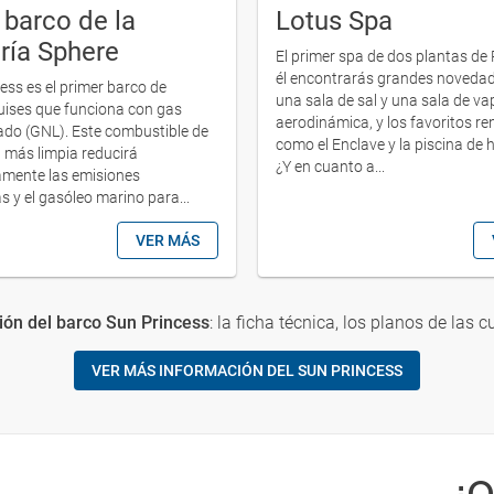
 barco de la
Lotus Spa
ría Sphere
El primer spa de dos plantas de 
él encontrarás grandes noveda
ess es el primer barco de
una sala de sal y una sala de va
uises que funciona con gas
aerodinámica, y los favoritos r
uado (GNL). Este combustible de
como el Enclave y la piscina de 
más limpia reducirá
¿Y en cuanto a...
vamente las emisiones
s y el gasóleo marino para...
VER MÁS
ón del barco Sun Princess
: la ficha técnica, los planos de las c
VER MÁS INFORMACIÓN DEL SUN PRINCESS
¿Q