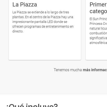
La Piazza
Primer
catego
La Piazza se extiende a lo largo de tres
plantas. En el centro de la Piazza hay una
El Sun Princ
impresionante pantalla LED donde se
Princess Cr
ofrecen programas de entretenimiento en
natural lic
directo.
combustión 
significati
atmosférica
Tenemos mucha
más informaci
¿Qué incluye?