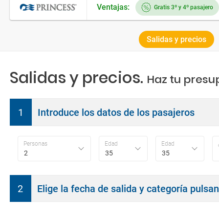
Ventajas:
Gratis 3º y 4º pasajero
Salidas y precios
Salidas y precios.
Haz tu presu
1
Introduce los datos de los pasajeros
Personas
Edad
Edad
2
35
35
2
Elige la fecha de salida y categoría pulsa