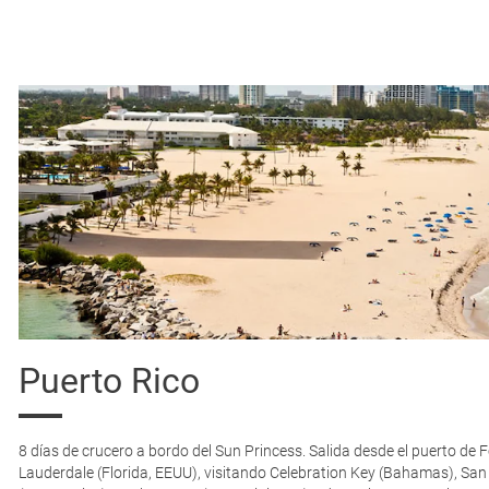
843
1.231
€
€
1.317
860
€
€
1.351
912
€
€
2.129
929
€
€
2.181
947
€
€
2.112
3.321
€
€
3.918
€
Puerto Rico
4.512
€
8 días de crucero a bordo del Sun Princess. Salida desde el puerto de F
8.382
€
Lauderdale (Florida, EEUU), visitando Celebration Key (Bahamas), Sa