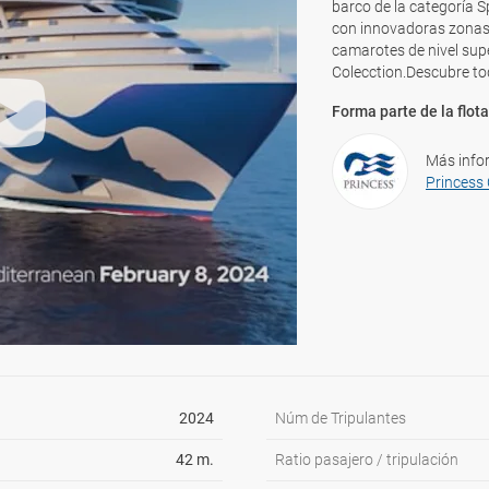
barco de la categoría S
con innovadoras zonas 
camarotes de nivel supe
Colecction.Descubre to
Forma parte de la flota
Más info
Princess 
2024
Núm de Tripulantes
42 m.
Ratio pasajero / tripulación