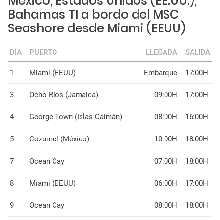
México, Estados Unidos (EE.UU.),
Bahamas TI a bordo del MSC
Seashore desde Miami (EEUU)
DÍA
PUERTO
LLEGADA
SALIDA
1
Miami (EEUU)
Embarque
17:00H
3
Ocho Ríos (Jamaica)
09:00H
17:00H
4
George Town (Islas Caimán)
08:00H
16:00H
5
Cozumel (México)
10:00H
18:00H
7
Ocean Cay
07:00H
18:00H
8
Miami (EEUU)
06:00H
17:00H
9
Ocean Cay
08:00H
18:00H