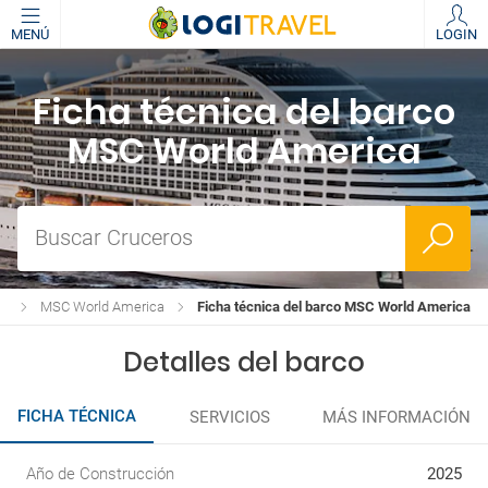
MENÚ
LOGIN
Ficha técnica del barco
MSC World America
Buscar Cruceros
os
MSC World America
Ficha técnica del barco MSC World America
Detalles del barco
FICHA TÉCNICA
SERVICIOS
MÁS INFORMACIÓN
Año de Construcción
2025