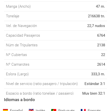
Manga (Ancho)
47 m.
Tonelaje
216638 tn.
Vel. de Navegación
22,7 nudos
Capacidad Pasajeros
6764
Núm de Tripulantes
2138
Nº Cubiertas
22
Nº Camarotes
2614
Eslora (Largo)
333,3 m.
Nivel de servicio (ratio pasajero / tripulación)
Estándar 3:1
Espacio a bordo (ratio tonelaje / pasajero)
Muy bien 32:1
Idiomas a bordo
Español
Inglés
Portugués
Francés