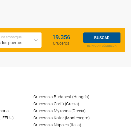
.
1
9
3
5
6
o de embarque
BUSCAR
 los puertos
Cruceros
REINICIAR BÚSQUEDA
Cruceros a Budapest (Hungría)
Cruceros a Corfú (Grecia)
naria
Cruceros a Mykonos (Grecia)
a, EEUU)
Cruceros a Kotor (Montenegro)
Cruceros a Nápoles (Italia)