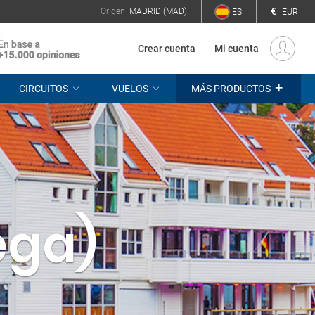
€
Origen
MADRID (MAD)
ES
EUR
Crear cuenta
Mi cuenta
+
CIRCUITOS
VUELOS
MÁS PRODUCTOS
ega)