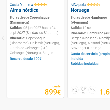
Costa Diadema
AIDAperla
Alma nórdica
Noruega
8 días
desde
Copenhague
8 días
desde
Hamburgo
(Dinamarca)
(Alemania)
Salidas:
05 jun 2027 hasta 04
Salida:
12 sept
sept 2027 (Salidas los Sábados)
Itinerario:
Hamburgo (Ale
Itinerario:
Copenhague
Bergen (Noruega), Nordfj
(Dinamarca), Hellesylt (Noruega),
(Noruega), Alesund (Noru
Fiordo de Geiranger (S.D),
Stavanger (Noruega...
Geiranger (Noruega), Bergen ...
Cuota de servicio (propin
Reserva desde 100€
incluida
Bebidas incluidas
desde
899
1.
€