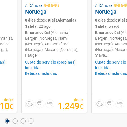
AIDAnova
AIDAnova
Noruega
Noruega
8 días
desde
Kiel (Alemania)
8 días
desde
Kiel
Salida:
22 ago
Salida:
5 sept
Itinerario:
Kiel (Alemania),
Itinerario:
Kiel (Al
mania),
Bergen (Noruega), Flam
Bergen (Noruega)
ordeid
(Noruega), Aurlandsfjord
(Noruega), Aurlan
ega),
(Noruega), Alesund (Noruega),
(Noruega), Alesun
Hauge...
Stava...
as)
Cuota de servicio (propinas)
Cuota de servicio
incluida
incluida
Bebidas incluidas
Bebidas incluida
desde
desde
610
1.249
€
€