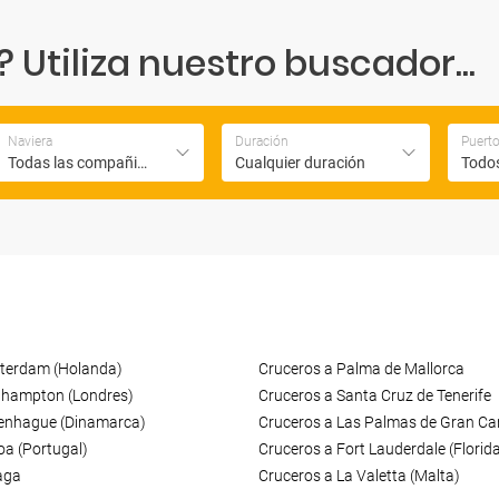
Utiliza nuestro buscador...
Naviera
Duración
Puert
Todas las compañias
Cualquier duración
Todos
terdam (Holanda)
Cruceros a Palma de Mallorca
thampton (Londres)
Cruceros a Santa Cruz de Tenerife
enhague (Dinamarca)
Cruceros a Las Palmas de Gran Ca
oa (Portugal)
Cruceros a Fort Lauderdale (Florid
aga
Cruceros a La Valetta (Malta)