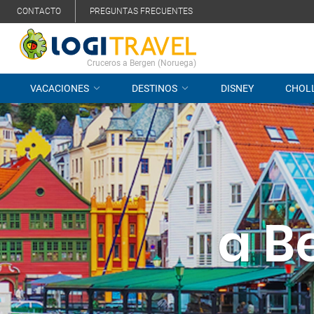
CONTACTO
PREGUNTAS FRECUENTES
Cruceros a Bergen (Noruega)
VACACIONES
DESTINOS
DISNEY
CHOL
a B