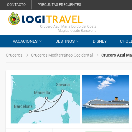
CONTACTO
PREGUNTAS FRECUENTES
Crucero Azul Mar a bordo del Costa
Magica desde Barcelona
VACACIONES
DESTINOS
DISNEY
CHOL
Cruceros
Cruceros Mediterráneo Occidental
Crucero Azul Ma