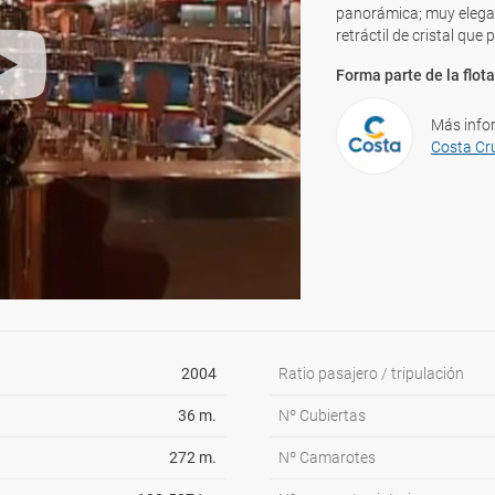
panorámica; muy elegant
retráctil de cristal que
Forma parte de la flota
Más info
Costa Cr
2004
Ratio pasajero / tripulación
36 m.
Nº Cubiertas
272 m.
Nº Camarotes