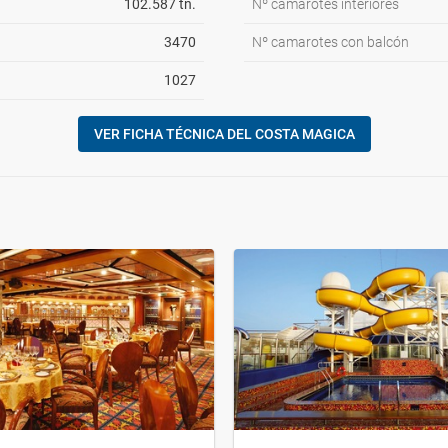
102.587 tn.
Nº camarotes interiores
3470
Nº camarotes con balcón
1027
VER FICHA TÉCNICA DEL COSTA MAGICA