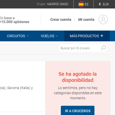
€
Origen
MADRID (MAD)
ES
EUR
Crear cuenta
Mi cuenta
+
CIRCUITOS
VUELOS
MÁS PRODUCTOS
Se ha agotado la
disponibilidad
Lo sentimos, pero no hay
ia), Savona (Italia) y
categorias disponibles en este
momento
IR A CRUCEROS