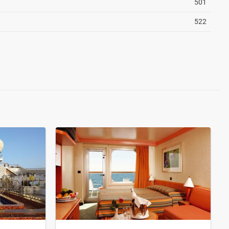
501
522