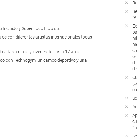
Re
Be
"P
Ex
o Incluido y Super Todo Incluido.
pa
los con diferentes artistas internacionales todas
mi
me
cr
edicadas a niños y jóvenes de hasta 17 años.
ex
pado con Technogym, un campo deportivo y una
dí
de
Cu
(c
cr
Se
Ac
Ap
cu
"i
Se