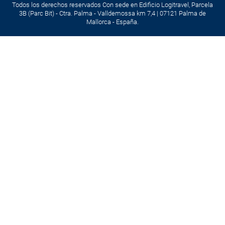
Todos los derechos reservados Con sede en Edificio Logitravel, Parcela
3B (Parc Bit) - Ctra. Palma - Valldemossa km 7,4 | 07121 Palma de
Mallorca - España.