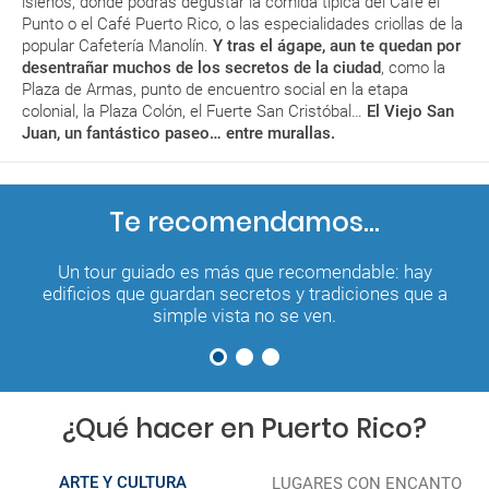
isleños, donde podrás degustar la comida típica del Café el
Punto o el Café Puerto Rico, o las especialidades criollas de la
popular Cafetería Manolín.
Y tras el ágape, aun te quedan por
desentrañar muchos de los secretos de la ciudad
, como la
Plaza de Armas, punto de encuentro social en la etapa
colonial, la Plaza Colón, el Fuerte San Cristóbal…
El Viejo San
Juan, un fantástico paseo… entre murallas.
Te recomendamos...
Un tour guiado es más que recomendable: hay
edificios que guardan secretos y tradiciones que a
simple vista no se ven.
¿Qué hacer en Puerto Rico?
ARTE Y CULTURA
LUGARES CON ENCANTO