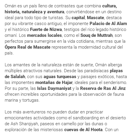
Omán es un país lleno de contrastes que combina
cultura,
historia, naturaleza y aventura
, convirtiéndose en un destino
ideal para todo tipo de turistas. Su
capital
,
Mascate
, destaca
por su vibrante casco antiguo, el imponente
Palacio de Al Alam
y el histórico
Fuerte de Nizwa
, testigos del rico legado histórico
omaní. Los
mercados locales
, como el
Souq de Muttrah
, son
perfectos para sumergirse en la vida cotidiana, mientras que la
Ópera Real de Mascate
representa la modernidad cultural del
país.
Los amantes de la naturaleza están de suerte, Omán alberga
múltiples atractivos naturales. Desde las paradisíacas
playas
de Salalah
, con sus
aguas turquesas
y paisajes exóticos, hasta
las imponentes
montañas de Hajar
, ideales para el senderismo.
Por su parte, las
Islas Daymaniyat
y la
Reserva de Ras Al Jinz
ofrecen increíbles oportunidades para la observación de fauna
marina y tortugas.
Los más aventureros no pueden dudar en practicar
emocionantes actividades como el sandboarding en el desierto
de Ash Sharqiyah, paseos en camello por las dunas o
exploración de las misteriosas
cuevas de Al Hoota
. Con un