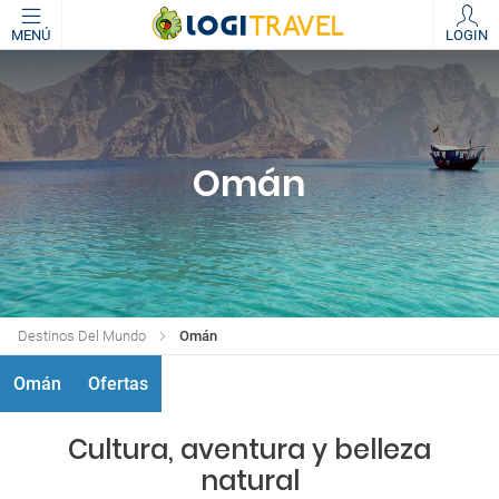
MENÚ
LOGIN
Omán
Destinos Del Mundo
Omán
Omán
Ofertas
Cultura, aventura y belleza
natural