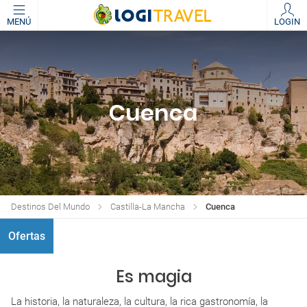
MENÚ
LOGIN
Cuenca
Destinos Del Mundo
Castilla-La Mancha
Cuenca
Ofertas
Es magia
La historia, la naturaleza, la cultura, la rica gastronomía, la