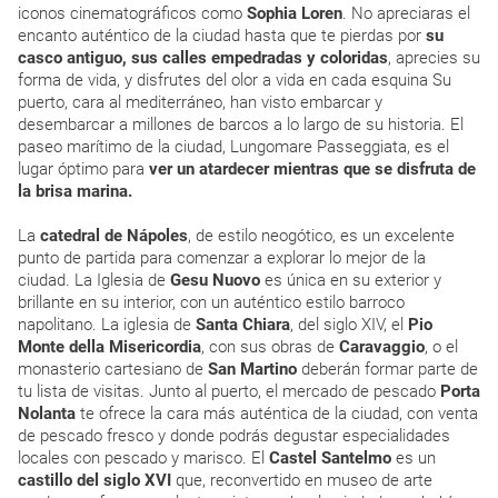
iconos cinematográficos como
Sophia Loren
.
No apreciaras el
encanto auténtico de la ciudad hasta que te pierdas por
su
casco antiguo, sus calles empedradas y coloridas
, aprecies su
forma de vida, y disfrutes del olor a vida en cada esquina Su
puerto, cara al mediterráneo, han visto embarcar y
desembarcar a millones de barcos a lo largo de su historia. El
paseo marítimo de la ciudad,
Lungomare Passeggiata, es el
lugar óptimo para
ver un atardecer mientras que se disfruta de
la brisa marina.
La
catedral de Nápoles
, de estilo neogótico, es un excelente
punto de partida para comenzar a explorar lo mejor de la
ciudad. La Iglesia de
Gesu Nuovo
es única en su exterior y
brillante en su interior, con un auténtico estilo barroco
napolitano. La iglesia de
Santa Chiara
, del siglo XIV, el
Pio
Monte della Misericordia
, con sus obras de
Caravaggio
, o el
monasterio cartesiano de
San Martino
deberán formar parte de
tu lista de visitas. Junto al puerto, el mercado de pescado
Porta
Nolanta
te ofrece la cara más auténtica de la ciudad, con venta
de pescado fresco y donde podrás degustar especialidades
locales con pescado y marisco. El
Castel Santelmo
es un
castillo del siglo XVI
que, reconvertido en museo de arte