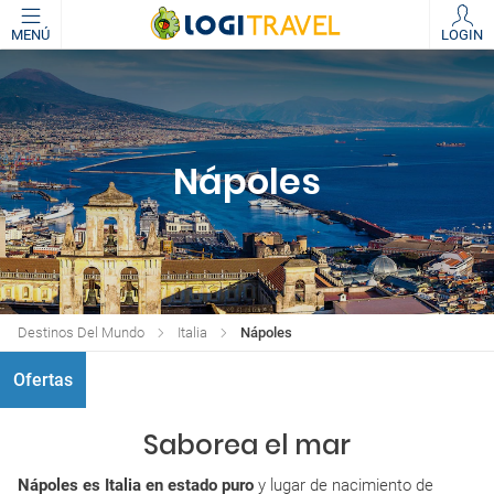
MENÚ
LOGIN
Nápoles
Destinos Del Mundo
Italia
Nápoles
Ofertas
Saborea el mar
Nápoles es Italia en estado puro
y lugar de nacimiento de