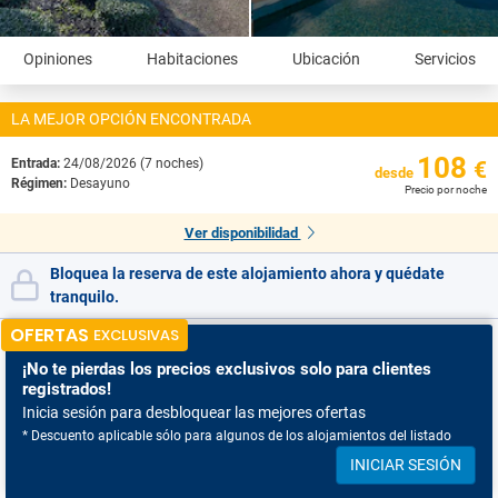
Opiniones
Habitaciones
Ubicación
Servicios
LA MEJOR OPCIÓN ENCONTRADA
108
Entrada:
24/08/2026 (7 noches)
€
desde
Régimen:
Desayuno
Precio por noche
Ver disponibilidad
Bloquea la reserva de este alojamiento ahora y quédate
tranquilo.
OFERTAS
EXCLUSIVAS
¡No te pierdas
los precios exclusivos solo para clientes
registrados!
Inicia sesión para desbloquear las mejores ofertas
* Descuento aplicable sólo para algunos de los alojamientos del listado
INICIAR SESIÓN