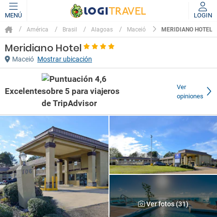
MENÚ
LOGIN
MERIDIANO HOTEL
América
Brasil
Alagoas
Maceió
Meridiano Hotel
Maceió
Mostrar ubicación
Ver
Excelente
opiniones
Ver fotos (31)