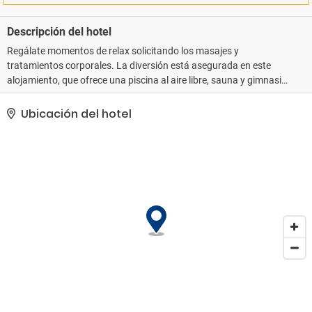
Descripción del hotel
Regálate momentos de relax solicitando los masajes y
tratamientos corporales. La diversión está asegurada en este
alojamiento, que ofrece una piscina al aire libre, sauna y gimnasio.
Encontrarás también conexión a Internet wifi gratis, servicios de
conserjería y una zona recreativa o sala de juegos.. Tendrás
Ubicación del hotel
periódicos gratuitos en el vestíbulo, tintorería y un servicio de
recepción las 24 horas a tu disposición..