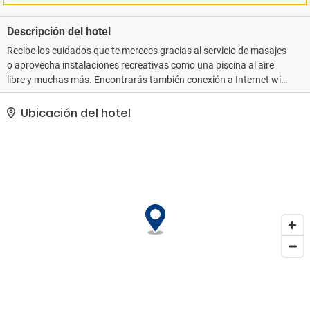
Descripción del hotel
Recibe los cuidados que te mereces gracias al servicio de masajes
o aprovecha instalaciones recreativas como una piscina al aire
libre y muchas más. Encontrarás también conexión a Internet wifi
gratis, servicios de conserjería y servicio de cuidado infantil (de
pago). Llegarás a las principales atracciones de la zona en un
Ubicación del hotel
abrir y cerrar de ojos gracias al servicio de transporte gratuito..
Tendrás atención multilingüe, consigna de equipaje y una
lavandería a tu disposición. Pagando un pequeño suplemento
podrás aprovechar prestaciones como servicio de transporte al
aeropuerto (ida y vuelta) disponible 24 horas y aparcamiento sin
asistencia gratuito..