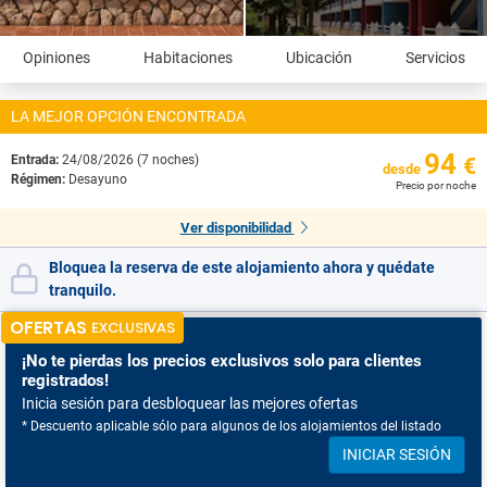
Opiniones
Habitaciones
Ubicación
Servicios
LA MEJOR OPCIÓN ENCONTRADA
94
Entrada:
24/08/2026 (7 noches)
€
desde
Régimen:
Desayuno
Precio por noche
Ver disponibilidad
Bloquea la reserva de este alojamiento ahora y quédate
tranquilo.
OFERTAS
EXCLUSIVAS
¡No te pierdas
los precios exclusivos solo para clientes
registrados!
Inicia sesión para desbloquear las mejores ofertas
* Descuento aplicable sólo para algunos de los alojamientos del listado
INICIAR SESIÓN