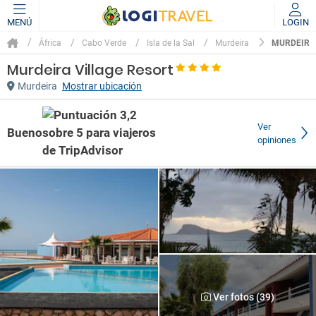
MENÚ
LOGIN
MURDEIRA
África
Cabo Verde
Isla de la Sal
Murdeira
Murdeira Village Resort
Murdeira
Mostrar ubicación
Ver
Bueno
opiniones
Ver fotos (39)