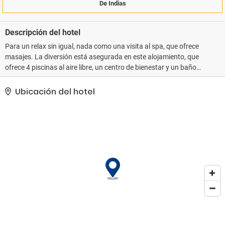
De Indias
Descripción del hotel
Para un relax sin igual, nada como una visita al spa, que ofrece
masajes. La diversión está asegurada en este alojamiento, que
ofrece 4 piscinas al aire libre, un centro de bienestar y un baño
turco. Encontrarás además conexión a Internet wifi gratis,
servicios de conserjería y una zona recreativa o sala de juegos..
Ubicación del hotel
Tendrás un centro de negocios, un servicio de recepción las 24
horas y atención multilingüe a tu disposición. Hay un
aparcamiento sin asistencia gratuito disponible..