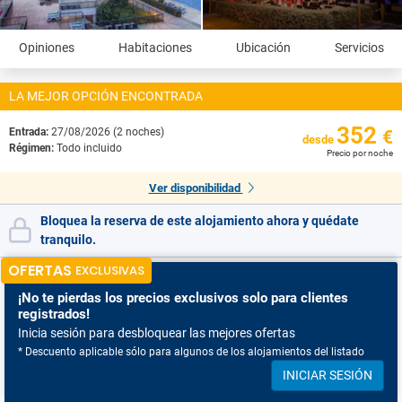
Opiniones
Habitaciones
Ubicación
Servicios
LA MEJOR OPCIÓN ENCONTRADA
352
Entrada:
27/08/2026 (2 noches)
€
desde
Régimen:
Todo incluido
Precio por noche
Ver disponibilidad
Bloquea la reserva de este alojamiento ahora y quédate
tranquilo.
OFERTAS
EXCLUSIVAS
¡No te pierdas
los precios exclusivos solo para clientes
registrados!
Inicia sesión para desbloquear las mejores ofertas
* Descuento aplicable sólo para algunos de los alojamientos del listado
INICIAR SESIÓN