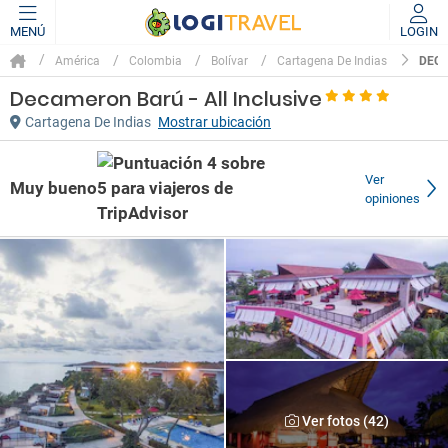
MENÚ
LOGIN
DECA
América
Colombia
Bolívar
Cartagena De Indias
Decameron Barú - All Inclusive
Cartagena De Indias
Mostrar ubicación
Ver
Muy bueno
opiniones
Ver fotos (42)