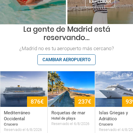
EXPLORAR
La gente de Madrid está
reservando...
¿Madrid no es tu aeropuerto más cercano?
CAMBIAR AEROPUERTO
876€
237€
93
Mediterráneo
Roquetas de mar
Islas Griegas y
Occidental
Hotel de playa
Adriático
Reservado el 6/8/2026
Crucero
Crucero
Reservado el 6/8/2026
Reservado el 4/8/2