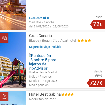
Desde
Excelente
8
2 adultos / 1 noche
72
€
del 21/08/2026 al 22/08/2026
Gran Canaria
Bluebay Beach Club Aparthotel
Seguro de Viaje Incluido
desde
Vuelos desde Madrid
734
€
8 días / 7 noches
Salida el 14 ago 2026
727
€
Media pensión
Hotel Best Sabinal
Roquetas de mar