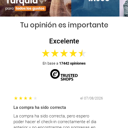
Tu opinión es importante
Excelente
En base a
17442 opiniones
el 07/08/2026
La compra ha sido correcta
Lo amable y
La compra ha sido correcta, pero espero
Lo amable y 
poder hacer el check-in correctamente el dia
gestión de l
anterior y no encontrarme con sorpresas en