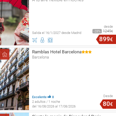
desde
1249
28
€
Salida el 16/1/2027 desde Madrid
899
€
Ramblas Hotel Barcelona
Barcelona
Desde
Excelente
8
2 adultos / 1 noche
80
€
del 16/08/2026 al 17/08/2026