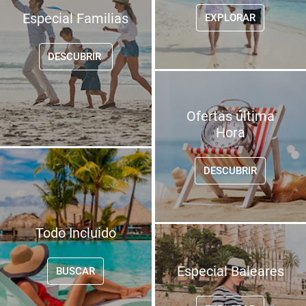
Especial Familias
EXPLORAR
DESCUBRIR 
Ofertas última
Hora
DESCUBRIR
Todo Incluido
Especial Baleares
BUSCAR