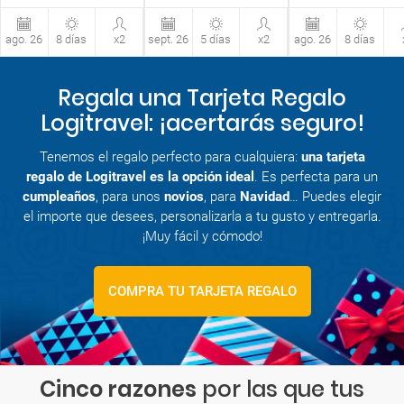
ago. 26
8 días
x2
sept. 26
5 días
x2
ago. 26
8 días
Regala una Tarjeta Regalo
Logitravel: ¡acertarás seguro!
Tenemos el regalo perfecto para cualquiera:
una tarjeta
regalo de Logitravel es la opción ideal
. Es perfecta para un
cumpleaños
, para unos
novios
, para
Navidad
… Puedes elegir
el importe que desees, personalizarla a tu gusto y entregarla.
¡Muy fácil y cómodo!
COMPRA TU TARJETA REGALO
Cinco razones
por las que tus