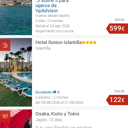
Vuelos desde Madrid
desde
4 días / 3 noches
Salida el 24 ago 2026
599
€
Alojamiento con cocina
Hotel Ilunion Islantilla
Islantilla
Desde
Excelente
8
2 adultos / 2 noches
122
€
del 29/08/2026 al 31/08/2026
Osaka, Kioto y Tokio
Japón, 10 días
A tu aire flexible en noches