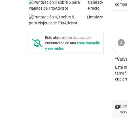
Calidad-
compag
Precio
Limpieza
Este alojamiento destaca por
J
encontrarse en una
zona tranquila
y sin ruidos
“Volv
Está e
tamaño
cubier
Las
ser