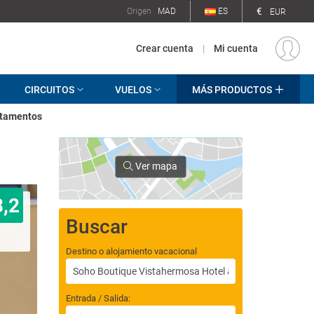
€
Origen
MAD
ES
EUR
Crear cuenta
|
Mi cuenta
CIRCUITOS
VUELOS
MÁS PRODUCTOS
rtamentos
Ver mapa
8,2
Buscar
Destino o alojamiento vacacional
Entrada / Salida: