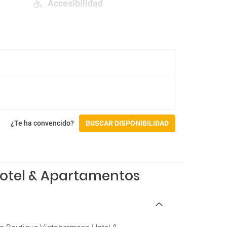
Accesibilidad
Instalaciones para personas con
discapacidad
Check-in/Check-out
Entrada a partir de las 14:00
Salida hasta las 12:00
¿Te ha convencido?
BUSCAR DISPONIBILIDAD
Hotel & Apartamentos