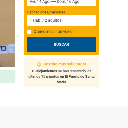
Habitaciones/Personas
1
Hab.
/
2
adultos
Quiero incluir un vuelo
BUSCAR
¡Destino muy solicitado!
10 alojamientos
se han reservado los
últimos 15 minutos
en El Puerto de Santa
María