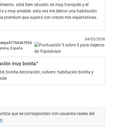
imiento. está bien situado, es muy tranquilo y el
 e s muy amable. esta vez me dieron una habitación
na premium que superó con creces mis espectativas.
04/05/2026
herpa47766367026
lerena, España
ación muy bonita”
el, bonita decoración, volvere. habitación bonita y
ande
antiza que se correspondan con usuarios reales del
ón