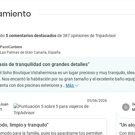
jamiento
ndo
5 comentarios destacados
de 387 opiniones de Tripadvisor
PacoCardene
Las Palmas de Gran Canaria, España
asis de tranquilidad con grandes detalles”
el Soho Boutique Vistahermosa es un lugar precioso y muy tranquilo, idea
. Nos encantó la habitación por su gran tamaño y el excelente baño equip
enta con dos piscinas exteriores y…
Más
05/06/2026
Juan
G
G
T
do, limpio y tranquilo”
“Un alo
modo para la familia, pues los aparátame tos permiten
Con ésta