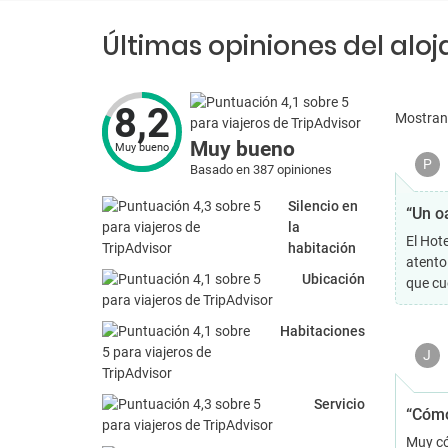
Últimas opiniones del alo
8,2
Mostra
Muy bueno
Muy bueno
P
Basado en 387 opiniones
Silencio en
“Un o
la
El Hot
habitación
atento
Ubicación
que cu
Habitaciones
J
Servicio
“Cómo
Muy có