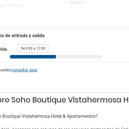
Secadora
ión 24 horas
Solarium
tretenimiento
Bares
e juegos
Bar
os de entrada y salida
Bar en la piscina
rking
Bar interior
Cafetería
g de pago
De 0:00 a 12:00
lida
puedes
consultar aquí
bre Soho Boutique Vistahermosa 
ho Boutique Vistahermosa Hotel & Apartamentos?