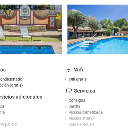
ros
Wifi
condicionado
Wifi gratis
cción (gratis)
Servicios
rvicios adicionales
Consigna
sor
Jardín
ora
Piscina climatizada
Piscina interior
cepción
Sala de lectura