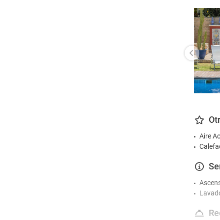
Ot
Aire A
Calefa
Se
Ascen
Lavad
Re