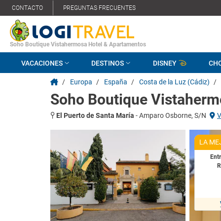
CONTACTO
PREGUNTAS FRECUENTES
Soho Boutique Vistahermosa Hotel & Apartamentos
VACACIONES
DESTINOS
DISNEY
CH
/
Europa
/
España
/
Costa de la Luz (Cádiz)
/
Soho Boutique Vistaherm
El Puerto de Santa María
-
Amparo Osborne, S/N
V
LA ME
Ent
R