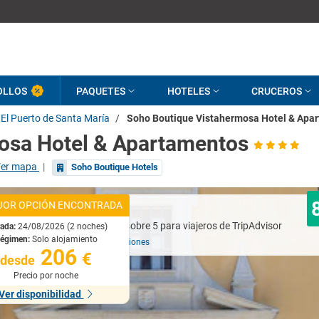
OLLOS
PAQUETES
HOTELES
CRUCEROS
El Puerto de Santa María
/
Soho Boutique Vistahermosa Hotel & Apa
osa Hotel & Apartamentos
er mapa
|
Soho Boutique Hotels
JOR OPCIÓN ENCONTRADA
Muy bueno
rada:
24/08/2026 (2 noches)
égimen:
Solo alojamiento
Basado en
387 opiniones
206
€
desde
Precio por noche
Ver disponibilidad