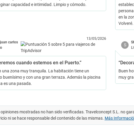
inar capacidad e intimidad. Limpio y cómodo.
establec
personal
en la zo
Volveré.
13/05/2026
juan carlos
S
S
o
L
eremos cuando estemos en el Puerto.”
“Decor
n una zona muy tranquila. La habitación tiene un
Buen hot
 buenísimo y con una gran terraza. Además la piscina
muy gr
ta es una pasada.
 opiniones mostradas no han sido verificadas. Travelconcept S.L. no gar
vicio ni se hace responsable del contenido de las mismas.
Más Informaci