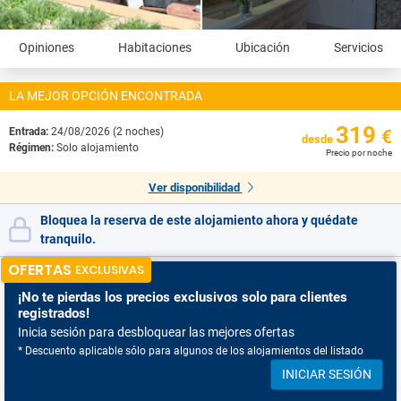
Opiniones
Habitaciones
Ubicación
Servicios
LA MEJOR OPCIÓN ENCONTRADA
319
Entrada:
24/08/2026 (2 noches)
€
desde
Régimen:
Solo alojamiento
Precio por noche
Ver disponibilidad
Bloquea la reserva de este alojamiento ahora y quédate
tranquilo.
OFERTAS
EXCLUSIVAS
¡No te pierdas
los precios exclusivos solo para clientes
registrados!
Inicia sesión para desbloquear las mejores ofertas
* Descuento aplicable sólo para algunos de los alojamientos del listado
INICIAR SESIÓN