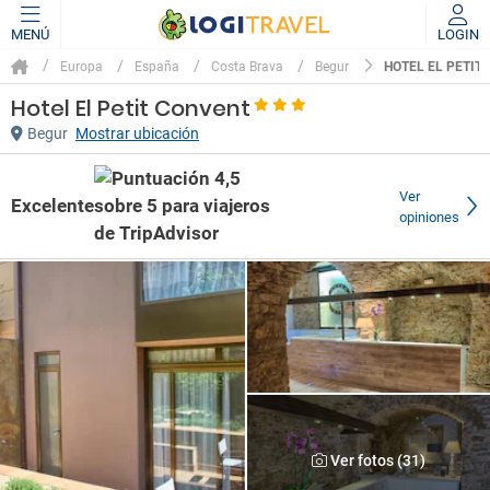
MENÚ
LOGIN
HOTEL EL PETIT
Europa
España
Costa Brava
Begur
Hotel El Petit Convent
Begur
Mostrar ubicación
Ver
Excelente
opiniones
Ver fotos (31)