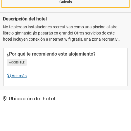
Guixols
Descripción del hotel
No te pierdas instalaciones recreativas como una piscina al aire
libre o gimnasio: ¡lo pasarás en grande! Otros servicios de este
hotel incluyen conexión a Internet wifi gratis, una zona recreativa
o sala de juegos y una televisión en la zona común.. Tendrás un
centro de negocios, tintorería y un servicio de recepción las 24
¿Por qué te recomiendo este alojamiento?
horas a tu disposición. ¿Estás organizando un evento en Sant
ACCESIBLE
Feliu de Guíxols? En este hotel tienes a tu disposición 190 metros
cuadrados de espacio con centro de conferencias y 3 salas de
Ver más
reuniones. Hay un aparcamiento sin asistencia (de pago)
disponible..
Ubicación del hotel