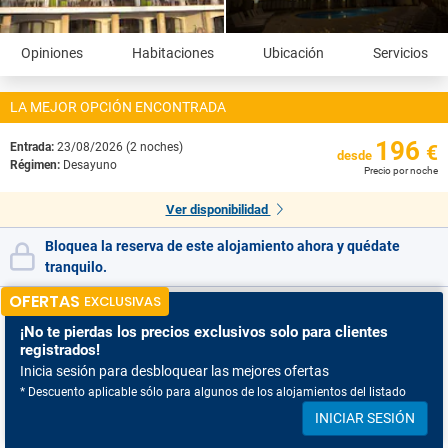
Opiniones
Habitaciones
Ubicación
Servicios
LA MEJOR OPCIÓN ENCONTRADA
196
Entrada:
23/08/2026 (2 noches)
€
desde
Régimen:
Desayuno
Precio por noche
Ver disponibilidad
Bloquea la reserva de este alojamiento ahora y quédate
tranquilo.
OFERTAS
EXCLUSIVAS
¡No te pierdas
los precios exclusivos solo para clientes
registrados!
Inicia sesión para desbloquear las mejores ofertas
* Descuento aplicable sólo para algunos de los alojamientos del listado
INICIAR SESIÓN