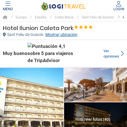
MENÚ
LOGIN
HO
Europa
España
Costa Brava
Sant Feliu de Guixols
Hotel Ilunion Caleta Park
Sant Feliu de Guixols
Mostrar ubicación
Ver
Muy bueno
opiniones
Ver fotos (40)