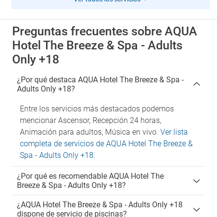
Preguntas frecuentes sobre AQUA
Hotel The Breeze & Spa - Adults
Only +18
¿Por qué destaca AQUA Hotel The Breeze & Spa -
Adults Only +18?
Entre los servicios más destacados podemos
mencionar Ascensor, Recepción 24 horas,
Animación para adultos, Música en vivo.
Ver lista
completa de servicios de AQUA Hotel The Breeze &
Spa - Adults Only +18
.
¿Por qué es recomendable AQUA Hotel The
Breeze & Spa - Adults Only +18?
¿AQUA Hotel The Breeze & Spa - Adults Only +18
dispone de servicio de piscinas?