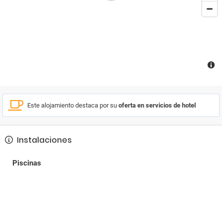
Este alojamiento destaca por su
oferta en servicios de hotel
Instalaciones
Piscinas