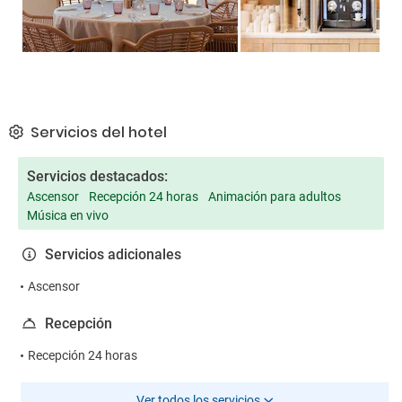
Servicios del hotel
Servicios destacados:
Ascensor
Recepción 24 horas
Animación para adultos
Música en vivo
Servicios adicionales
Ascensor
Recepción
Recepción 24 horas
Ver todos los servicios