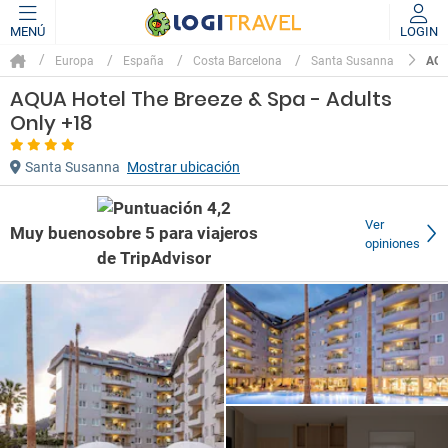
MENÚ
LOGIN
AQU
Europa
España
Costa Barcelona
Santa Susanna
AQUA Hotel The Breeze & Spa - Adults
Only +18
Santa Susanna
Mostrar ubicación
Ver
Muy bueno
opiniones