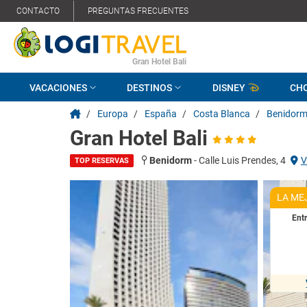
CONTACTO
PREGUNTAS FRECUENTES
Gran Hotel Bali
VACACIONES
DESTINOS
DISNEY
CH
/
Europa
/
España
/
Costa Blanca
/
Benidor
Gran Hotel Bali
Benidorm
-
Calle Luis Prendes, 4
V
TOP RESERVAS
LA ME
Ent