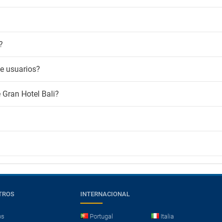
?
de usuarios?
e Gran Hotel Bali?
TROS
INTERNACIONAL
os
Portugal
Italia