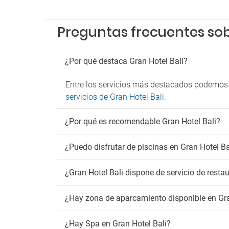
Infinit
Jacuzzi
Preguntas frecuentes sob
Sala de
Servic
Solari
¿Por qué destaca Gran Hotel Bali?
Ni
Entre los servicios más destacados podemos
Animac
servicios de Gran Hotel Bali
.
Club in
Guarde
¿Por qué es recomendable Gran Hotel Bali?
Piscin
Servici
¿Puedo disfrutar de piscinas en Gran Hotel Ba
¿Gran Hotel Bali dispone de servicio de resta
¿Hay zona de aparcamiento disponible en Gra
¿Hay Spa en Gran Hotel Bali?