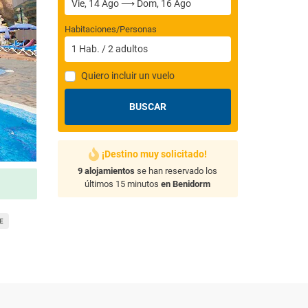
Habitaciones/Personas
1
Hab.
/
2
adultos
Quiero incluir un vuelo
BUSCAR
¡Destino muy solicitado!
9 alojamientos
se han reservado los
últimos 15 minutos
en Benidorm
E