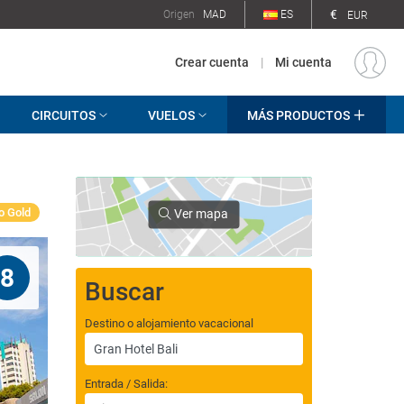
€
Origen
MAD
ES
EUR
Crear cuenta
|
Mi cuenta
CIRCUITOS
VUELOS
MÁS PRODUCTOS
o Gold
Ver mapa
8
Buscar
Destino o alojamiento vacacional
Entrada / Salida: