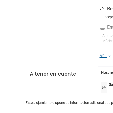
Re
Recepc
En
Animac
Música
Pa
Más
Parkin
Wif
Horari
A tener en cuenta
Wifi gr
Wifi g
Sa
Se
Consi
Este alojamiento dispone de información adicional que 
Desayu
Discot