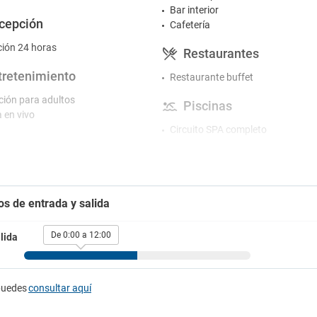
Bar interior
cepción
Cafetería
ión 24 horas
Restaurantes
tretenimiento
Restaurante buffet
ión para adultos
Piscinas
 en vivo
Circuito SPA completo
rking
Piscina exterior
Piscina infantil
g de pago
Tumbonas en la piscina
Zona jardines
i
os de entrada y salida
Gimnasio y SPA
atis
ratis en zonas comunes
De 0:00 a 12:00
lida
Baño turco
Gimnasio
rvicios
Masajes
Sauna
gna
puedes
consultar aquí
no en la habitación
Actividades
eca