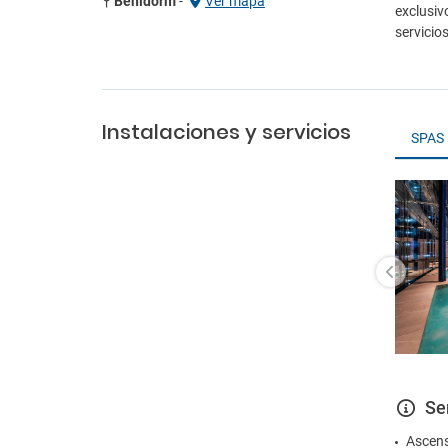
Benidorm
-
Ver mapa
exclusiv
servicio
Instalaciones y servicios
SPAS
Se
Ascen