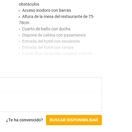
obstáculos
Acceso inodoro con barras
Altura de la mesa del restaurante de 75-
78cm
Cuarto de baño con ducha
Dispone de cabina con pasamanos
Entrada del hotel con escalones
Entrada del hotel con rampa
Fondo libre del lavabo superior a 60cm
Pasamanos en la rampa
Planta accecsible a la habitación adaptada
Planta accecsible al restaurante
Planta accesible a la recepción
Puerta de baño superior a 80cm
Restaurante con inodoro en zonas
comunes adaptadas
Salones de animación, inodoro en zonas
comunes adaptadas
Salones de animación, señalización
¿Te ha convencido?
BUSCAR DISPONIBILIDAD
accesibilidad internacional en entrada
Suelo de ducha con antideslizante