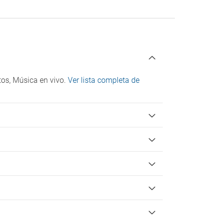
Suelo ducha al mismo nivel del suelo baño
Tiene barras de soporte en baño
Tiene grifería monomando
Check-in/Check-out
Entrada a partir de las 15:00
Salida hasta las 12:00
os, Música en vivo.
Ver lista completa de