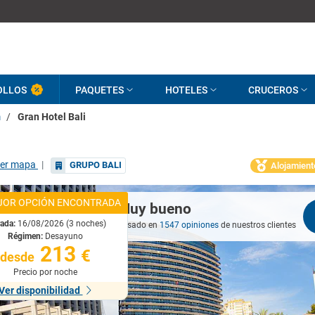
OLLOS
PAQUETES
HOTELES
CRUCEROS
m
/
Gran Hotel Bali
er mapa
|
GRUPO BALI
Alojamient
JOR OPCIÓN ENCONTRADA
Muy bueno
rada:
16/08/2026 (3 noches)
Basado en
1547 opiniones
de nuestros clientes
Régimen:
Desayuno
213
€
desde
Precio por noche
Ver disponibilidad