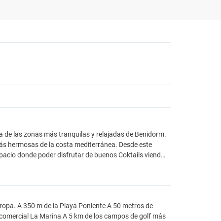
una de las zonas más tranquilas y relajadas de Benidorm.
más hermosas de la costa mediterránea. Desde este
spacio donde poder disfrutar de buenos Coktails viend…
uropa. A 350 m de la Playa Poniente A 50 metros de
o comercial La Marina A 5 km de los campos de golf más