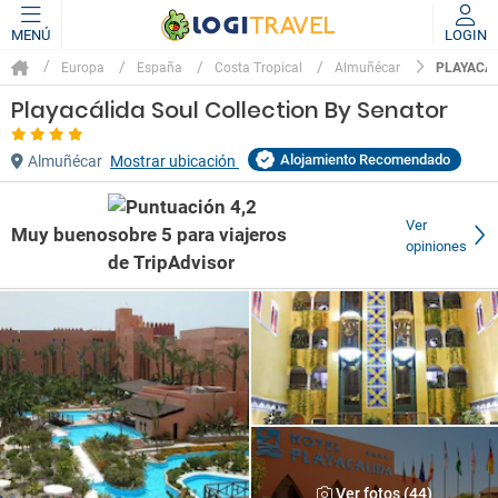
MENÚ
LOGIN
PLAYACÁL
Europa
España
Costa Tropical
Almuñécar
Playacálida Soul Collection By Senator
Alojamiento Recomendado
Almuñécar
Mostrar ubicación
Ver
Muy bueno
opiniones
Ver fotos (44)