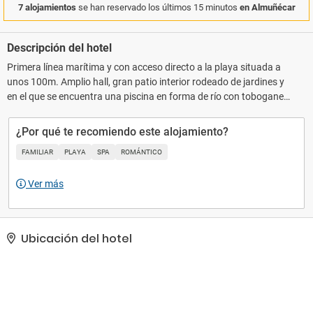
7 alojamientos
se han reservado los últimos 15 minutos
en Almuñécar
Descripción del hotel
Primera línea marítima y con acceso directo a la playa situada a
unos 100m. Amplio hall, gran patio interior rodeado de jardines y
en el que se encuentra una piscina en forma de río con toboganes
y jaccuzis, además de una piscina independiente de toboganes.
Fantástico palmeral que culmina con una piscina desbordante
¿Por qué te recomiendo este alojamiento?
(infinity-pool) de 1.000m2 con vistas sobre el mar y hacia el litoral
FAMILIAR
PLAYA
SPA
ROMÁNTICO
de Almuñécar. Dos restaurantes buffet, restaurante a la carta, bar
recepción, bar teatro, Pub y bar piscina. Para un momento de
Ver más
relax le ofrecemos los servicios de nuestro Spa&Wellness
Acquaplaya. Podrá disfrutar de una sesión en la zona de aguas,
así cómo todo tipo de tratamientos personalizados.
Ubicación del hotel