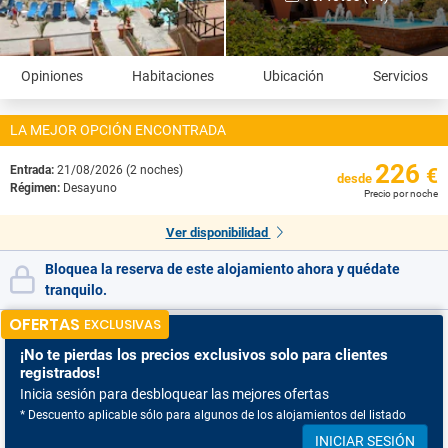
Opiniones
Habitaciones
Ubicación
Servicios
LA MEJOR OPCIÓN ENCONTRADA
226
Entrada:
21/08/2026 (2 noches)
€
desde
Régimen:
Desayuno
Precio por noche
Ver disponibilidad
Bloquea la reserva de este alojamiento ahora y quédate
tranquilo.
OFERTAS
EXCLUSIVAS
¡No te pierdas
los precios exclusivos solo para clientes
registrados!
Inicia sesión para desbloquear las mejores ofertas
* Descuento aplicable sólo para algunos de los alojamientos del listado
INICIAR SESIÓN