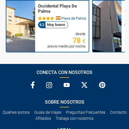
Occidental Playa De
Ho
Palma
Co
Playa de Palma
Muy bueno
8,2
8
desde
78
€
precio medio por noche
CONECTA CON NOSOTROS
SOBRE NOSOTROS
Quiénes somos
Guías de Viajes
Preguntas Frecuentes
Contacto
Afiliados
Trabaja con nosotros