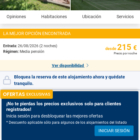
Opiniones
Habitaciones
Ubicación
Servicios
LA MEJOR OPCIÓN ENCONTRADA
215
Entrada:
26/08/2026 (2 noches)
€
desde
Régimen:
Media pensión
Precio por noche
Ver disponibilidad
Bloquea la reserva de este alojamiento ahora y quédate
tranquilo.
OFERTAS
EXCLUSIVAS
¡No te pierdas
los precios exclusivos solo para clientes
registrados!
Inicia sesión para desbloquear las mejores ofertas
* Descuento aplicable sólo para algunos de los alojamientos del listado
INICIAR SESIÓN