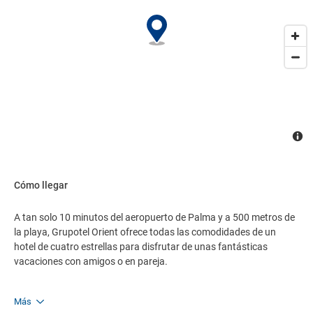
cochecito. La recepción está abierta 24 horas. Disponemos de
servicio de habitación de cortesía, lavandería y servicio médico.
Aceptamos todas las tarjetas. Consigna de maletas, bicicletas y
material de golf. Servicio de alquiler de vehículos y bicicletas.
Campo de minigolf, área fitness y cuatro pistas de tenis en el
Grupotel Taurus Park. Tarifas especiales green fee en campos de
golf. Disponemos de servicio de alquiler de raquetas. Todas las
habitaciones tienen aire acondicionado. Todos los accesos al
recinto están adaptados a silla de ruedas. En Grupotel Taurus
Park encontrará el centro ciclista profesional de Fred Rompelberg.
Cómo llegar
A tan solo 10 minutos del aeropuerto de Palma y a 500 metros de
la playa, Grupotel Orient ofrece todas las comodidades de un
hotel de cuatro estrellas para disfrutar de unas fantásticas
vacaciones con amigos o en pareja.
Más