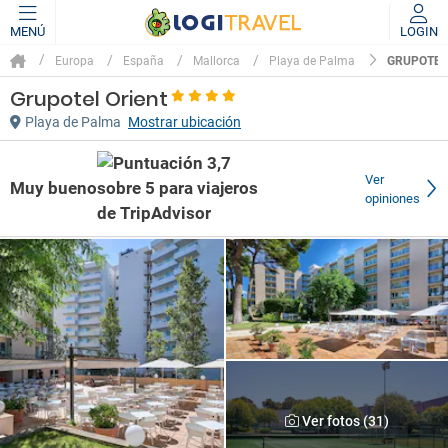
MENÚ
LOGIN
GRUPOTEL
Europa
España
Mallorca
Playa de Palma
Grupotel Orient
Playa de Palma
Mostrar ubicación
Ver
Muy bueno
opiniones
Ver fotos (31)