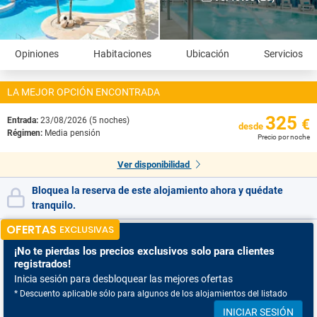
Opiniones
Habitaciones
Ubicación
Servicios
LA MEJOR OPCIÓN ENCONTRADA
325
Entrada:
23/08/2026 (5 noches)
€
desde
Régimen:
Media pensión
Precio por noche
Ver disponibilidad
Bloquea la reserva de este alojamiento ahora y quédate
tranquilo.
OFERTAS
EXCLUSIVAS
¡No te pierdas
los precios exclusivos solo para clientes
registrados!
Inicia sesión para desbloquear las mejores ofertas
* Descuento aplicable sólo para algunos de los alojamientos del listado
INICIAR SESIÓN