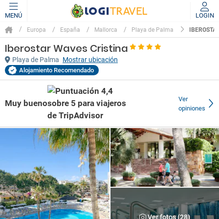
MENÚ
LOGIN
IBEROSTA
Europa
España
Mallorca
Playa de Palma
Iberostar Waves Cristina
Playa de Palma
Mostrar ubicación
Alojamiento Recomendado
Ver
Muy bueno
opiniones
Ver fotos (28)