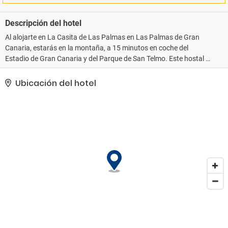
Descripción del hotel
Al alojarte en La Casita de Las Palmas en Las Palmas de Gran
Canaria, estarás en la montaña, a 15 minutos en coche del
Estadio de Gran Canaria y del Parque de San Telmo. Este hostal se
encuentra a 14, 8 km de la Playa de Las Canteras y a 19, 2 km del
Puerto de Las Palmas. Disfruta de las vistas desde la azotea y el
Ubicación del hotel
jardín, y aprovecha las comodidades que te ofrecemos, como
conexión a Internet wifi gratis. Tendrás a tu disposición servicios
como check-out exprés, consigna de equipaje y una biblioteca. Te
sentirás como en casa en una de las 4 habitaciones con frigorífico
y microondas. Con televisor de pantalla plana y canales por cable,
tendrás entretenimiento a tu alcance. También podrás navegar
por la web gracias a la conexión a Internet wifi gratis. El cuarto de
baño privado con ducha está provisto de artículos de higiene
personal gratuitos y secadores de pelo. Entre las comodidades, se
incluyen cafetera y tetera y agua embotellada gratuita.