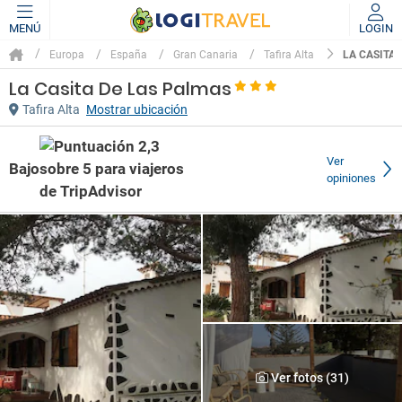
MENÚ
LOGIN
LA CASITA
Europa
España
Gran Canaria
Tafira Alta
La Casita De Las Palmas
Tafira Alta
Mostrar ubicación
Ver
Bajo
opiniones
Ver fotos (31)