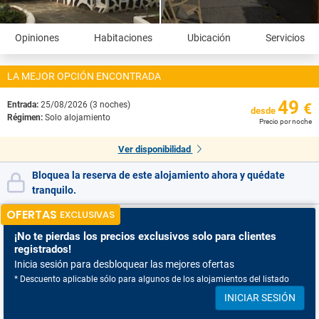
Opiniones
Habitaciones
Ubicación
Servicios
LA MEJOR OPCIÓN ENCONTRADA
49
Entrada:
25/08/2026 (3 noches)
€
desde
Régimen:
Solo alojamiento
Precio por noche
Ver disponibilidad
Bloquea la reserva de este alojamiento ahora y quédate
tranquilo.
OFERTAS
EXCLUSIVAS
¡No te pierdas
los precios exclusivos solo para clientes
registrados!
Inicia sesión para desbloquear las mejores ofertas
* Descuento aplicable sólo para algunos de los alojamientos del listado
INICIAR SESIÓN