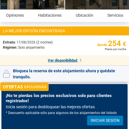
Opiniones
Habitaciones
Ubicación
Servicios
LA MEJOR OPCIÓN ENCONTRADA
254
Entrada:
17/08/2026 (2 noches)
€
desde
Régimen:
Solo alojamiento
Precio por noche
Ver disponibilidad
Bloquea la reserva de este alojamiento ahora y quédate
tranquilo.
OFERTAS
EXCLUSIVAS
¡No te pierdas
los precios exclusivos solo para clientes
registrados!
Inicia sesión para desbloquear las mejores ofertas
* Descuento aplicable sólo para algunos de los alojamientos del listado
INICIAR SESIÓN