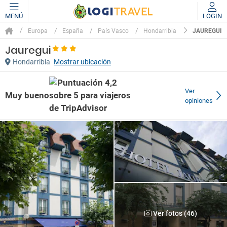
MENÚ
LOGIN
JAUREGUI
Europa
España
País Vasco
Hondarribia
Jauregui
Hondarribia
Mostrar ubicación
Ver
Muy bueno
opiniones
Ver fotos (46)