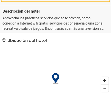
Descripción del hotel
Aprovecha los prácticos servicios que se te ofrecen, como
conexión a Internet wifi gratis, servicios de conserjería o una zona
recreativa o sala de juegos. Encontrarás además una televisión en
la zona común, acceso gratuito a un gimnasio cercano y un salón
de eventos.. Tendrás un centro de negocios abierto las 24 horas,
Ubicación del hotel
periódicos gratuitos en el vestíbulo y un servicio de recepción las
24 horas a tu disposición. ¿Estás organizando un evento en
Hondarribia? En este hotel tienes a tu disposición 100 metros
cuadrados de espacio con centro de conferencias y salas de
reuniones. Hay un aparcamiento limitado disponible..