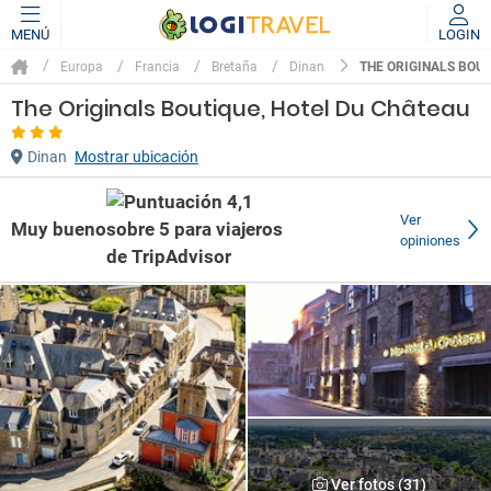
MENÚ
LOGIN
THE ORIGINALS BOUT
Europa
Francia
Bretaña
Dinan
The Originals Boutique, Hotel Du Château
Dinan
Mostrar ubicación
Ver
Muy bueno
opiniones
Ver fotos (31)