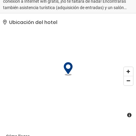
conexión a Internet wifi gratis, ¡no te faltará de nada! Encontrarás
también asistencia turística (adquisición de entradas) y un salón
de eventos.. La clasificación oficial por estrellas de este
alojamiento ha sido otorgada por ATOUT France, la agencia de
Ubicación del hotel
desarrollo turístico de Francia.. Tendrás periódicos gratuitos en el
vestíbulo, consigna de equipaje y una biblioteca a tu disposición.
Este hotel pone a tu disposición 2 salas de reuniones donde
celebrar todo tipo de eventos. Hay un aparcamiento sin asistencia
gratuito disponible..