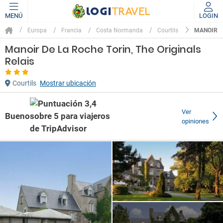
MENÚ
LOGIN
MANOIR D
Europa
Francia
Costa Normanda
Courtils
Manoir De La Roche Torin, The Originals
Relais
Courtils
Mostrar ubicación
Ver
Bueno
opiniones