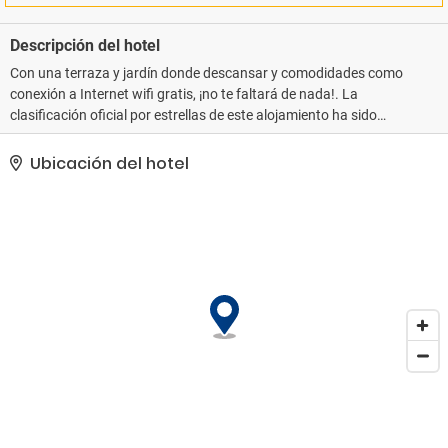
Descripción del hotel
Con una terraza y jardín donde descansar y comodidades como
conexión a Internet wifi gratis, ¡no te faltará de nada!. La
clasificación oficial por estrellas de este alojamiento ha sido
otorgada por ATOUT France, la agencia de desarrollo turístico de
Francia.. Tendrás una sala de ordenadores, un servicio de
Ubicación del hotel
recepción las 24 horas y atención multilingüe a tu disposición.
Hay un aparcamiento sin asistencia gratuito disponible..