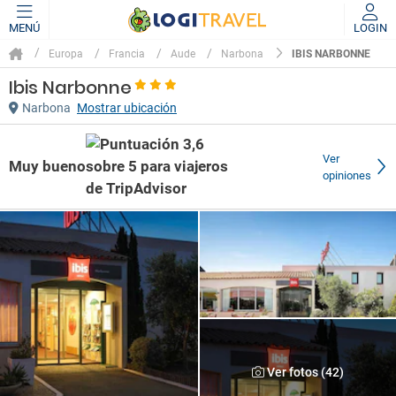
MENÚ
LOGIN
IBIS NARBONNE
Europa
Francia
Aude
Narbona
Ibis Narbonne
Narbona
Mostrar ubicación
Ver
Muy bueno
opiniones
Ver fotos (42)