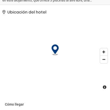
en este alojamiento, que ofrece 3 piscinas al aire libre, una
discoteca y una pista de tenis al aire libre. Otros servicios de este
hotel incluyen conexión a Internet wifi gratis, servicio de cuidado
Ubicación del hotel
infantil (de pago) y una zona recreativa o sala de juegos. El
servicio de transporte (de pago) te llevará a varios puntos
imprescindibles de la zona.. Tendrás conexión a Internet por cable
gratis, un centro de negocios y check-in exprés a tu disposición.
Las instalaciones para eventos de este hotel incluyen centro de
conferencias y salas de reuniones. Pagando un pequeño
suplemento podrás aprovechar prestaciones como servicio de
transporte al aeropuerto (ida y vuelta) disponible 24 horas y
aparcamiento sin asistencia gratuito..
Cómo llegar