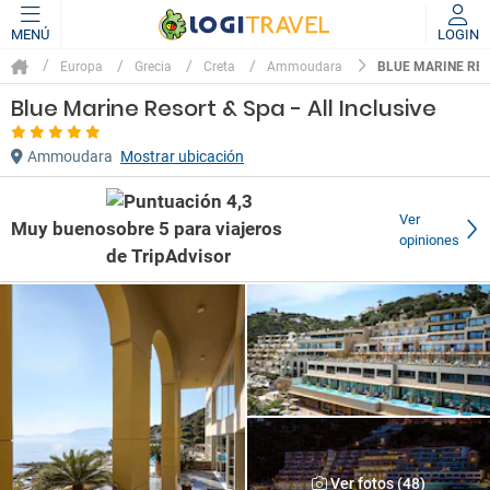
MENÚ
LOGIN
BLUE MARINE RES
Europa
Grecia
Creta
Ammoudara
Blue Marine Resort & Spa - All Inclusive
Ammoudara
Mostrar ubicación
Ver
Muy bueno
opiniones
Ver fotos (48)