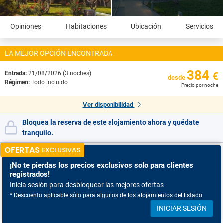
Opiniones
Habitaciones
Ubicación
Servicios
LA MEJOR OPCIÓN ENCONTRADA
384
Entrada:
21/08/2026 (3 noches)
€
desde
Régimen:
Todo incluido
Precio por noche
Ver disponibilidad
Bloquea la reserva de este alojamiento ahora y quédate
tranquilo.
OFERTAS
EXCLUSIVAS
¡No te pierdas
los precios exclusivos solo para clientes
registrados!
Inicia sesión para desbloquear las mejores ofertas
* Descuento aplicable sólo para algunos de los alojamientos del listado
INICIAR SESIÓN