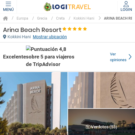
MENÚ
LOGIN
ARINA BEACH RE
Europa
Grecia
Creta
Kokkini Hani
Arina Beach Resort
Kokkini Hani
Mostrar ubicación
Ver
Excelente
opiniones
Ver fotos (53)