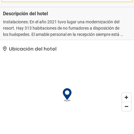
Descripción del hotel
Instalaciones: En el año 2021 tuvo lugar una modernización del
resort. Hay 313 habitaciones de no fumadores a disposición de
los huéspedes. El amable personal en la recepción siempre está a
disposición de los huéspedes. En las instalaciones se ofrecen los
siguientes servicios: consigna para equipaje y cajero automático.
Ubicación del hotel
Los huéspedes podrán conectarse a Internet vía wifi en las zonas
comunes. El jardín ofrece el lugar ideal para relajarse al aire libre.
Las instalaciones del complejo incluyen quiosco de prensa.
Aquellos que viajen con vehículo propio pueden dejarlo en el
aparcamiento del complejo de vacaciones (gratis). Otros servicios
incluidos son servicio de niñera por un cargo extra, servicio de
alquiler de coches, asistencia médica, servicio de habitaciones,
servicio despertador, lavandería y servicio de botones. En la zona
de negocios hay fax y fotocopiadora.