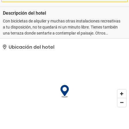
Descripción del hotel
Con bicicletas de alquiler y muchas otras instalaciones recreativas
a tu disposición, no te quedará ni un minuto libre. Tienes también
una terraza donde sentarte a contemplar el paisaje. Otros
servicios de este hotel incluyen conexión a Internet wifi gratis, una
televisión en la zona común y asistencia turística (adquisición de
Ubicación del hotel
entradas).. Tendrás una sala de ordenadores, tintorería y
consigna de equipaje a tu disposición. Pagando un pequeño
suplemento podrás aprovechar prestaciones como servicio de
transporte al aeropuerto (ida y vuelta) de pago y aparcamiento
sin asistencia gratuito..