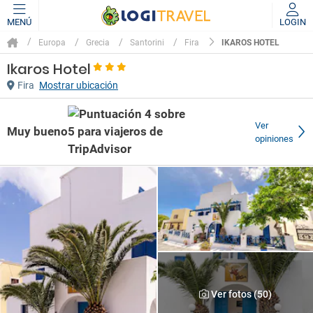
MENÚ
LOGIN
IKAROS HOTEL
Europa
Grecia
Santorini
Fira
Ikaros Hotel
Fira
Mostrar ubicación
Ver
Muy bueno
opiniones
Ver fotos (50)