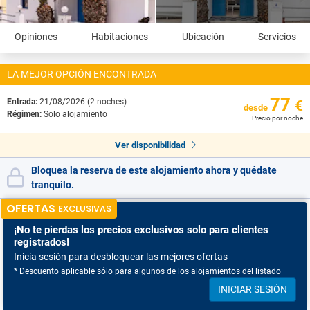
Opiniones
Habitaciones
Ubicación
Servicios
LA MEJOR OPCIÓN ENCONTRADA
77
Entrada:
21/08/2026 (2 noches)
€
desde
Régimen:
Solo alojamiento
Precio por noche
Ver disponibilidad
Bloquea la reserva de este alojamiento ahora y quédate
tranquilo.
OFERTAS
EXCLUSIVAS
¡No te pierdas
los precios exclusivos solo para clientes
registrados!
Inicia sesión para desbloquear las mejores ofertas
* Descuento aplicable sólo para algunos de los alojamientos del listado
INICIAR SESIÓN