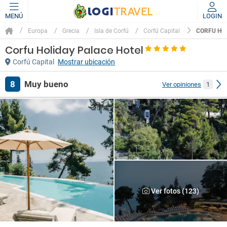
MENÚ
LOGIN
CORFU HO
Europa
Grecia
Isla de Corfú
Corfú Capital
Corfu Holiday Palace Hotel
Corfú Capital
Mostrar ubicación
Muy bueno
8
Ver opiniones
1
Ver fotos (123)