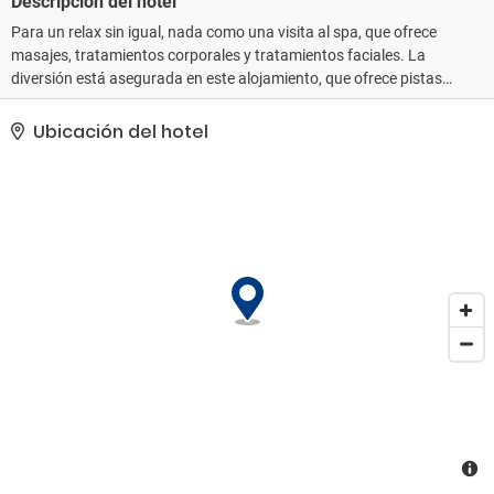
Descripción del hotel
Para un relax sin igual, nada como una visita al spa, que ofrece
masajes, tratamientos corporales y tratamientos faciales. La
diversión está asegurada en este alojamiento, que ofrece pistas
de tenis al aire libre, un centro de bienestar y una piscina cubierta.
En este hotel de estilo mediterráneo encontrarás también
Ubicación del hotel
conexión a Internet wifi gratis, servicios de conserjería y servicio
de cuidado infantil (de pago).. Tendrás un centro de negocios,
tintorería y un servicio de recepción las 24 horas a tu disposición.
¿Estás organizando un evento en Corfú? En este hotel tienes a tu
disposición 1185 metros cuadrados de espacio con centro de
conferencias y 7 salas de reuniones. Hay un aparcamiento sin
asistencia gratuito disponible..