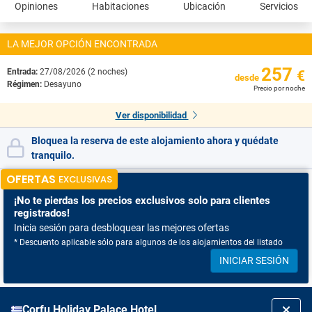
Opiniones
Habitaciones
Ubicación
Servicios
LA MEJOR OPCIÓN ENCONTRADA
257
Entrada:
27/08/2026 (2 noches)
€
desde
Régimen:
Desayuno
Precio por noche
Ver disponibilidad
Bloquea la reserva de este alojamiento ahora y quédate
tranquilo.
OFERTAS
EXCLUSIVAS
¡No te pierdas
los precios exclusivos solo para clientes
registrados!
Inicia sesión para desbloquear las mejores ofertas
* Descuento aplicable sólo para algunos de los alojamientos del listado
INICIAR SESIÓN
Corfu Holiday Palace Hotel