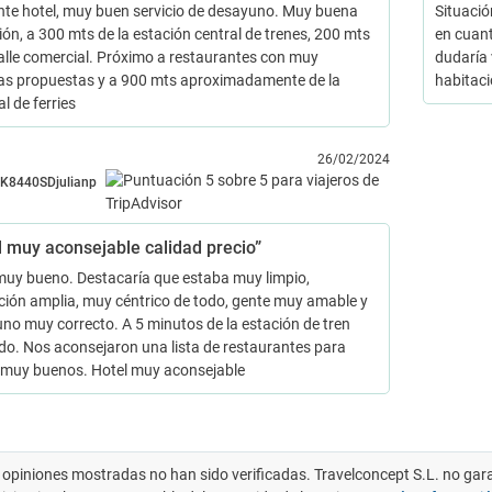
nte hotel, muy buen servicio de desayuno. Muy buena
Situació
ión, a 300 mts de la estación central de trenes, 200 mts
en cuant
calle comercial. Próximo a restaurantes con muy
dudaría 
as propuestas y a 900 mts aproximadamente de la
habitaci
l de ferries
26/02/2024
K8440SDjulianp
l muy aconsejable calidad precio”
muy bueno. Destacaría que estaba muy limpio,
ción amplia, muy céntrico de todo, gente muy amable y
no muy correcto. A 5 minutos de la estación de tren
o. Nos aconsejaron una lista de restaurantes para
muy buenos. Hotel muy aconsejable
 opiniones mostradas no han sido verificadas. Travelconcept S.L. no gar