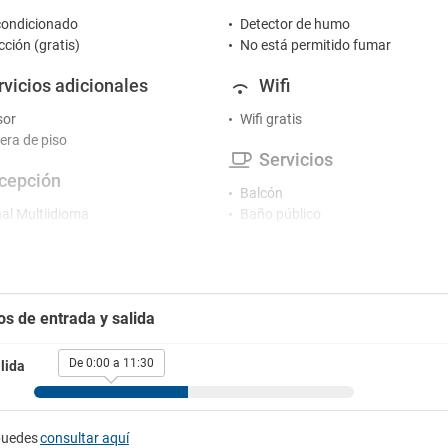
condicionado
Detector de humo
cción (gratis)
No está permitido fumar
rvicios adicionales
Wifi
sor
Wifi gratis
ra de piso
Servicios
cepción
Balcón
al Multiidioma
Baño público
ión 24 horas
Café
o de conserjería
Caja fuerte
Centro de conferencias
tretenimiento
Centro de negocios
os de entrada y salida
Desayuno en la habitación
e ordenadores
Guardaequipaje
Guardaropa
De 0:00 a 11:30
lida
rking
Médico
Prensa
g
Sala de banquetes y eventos
 Interior
puedes
consultar aquí
Sala de reuniones
g cercano