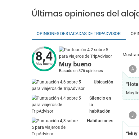
Últimas opiniones del alo
OPINIONES DESTACADAS DE TRIPADVISOR
OPI
8,4
Mostra
Muy bueno
Muy bueno
A
Basado en 376 opiniones
Ubicación
“Hote
Muy li
Silencio en
la
habitación
J
Habitaciones
“Muy 