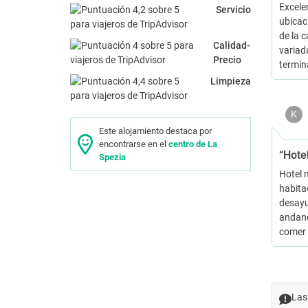
Excele
Servicio
ubicac
de la 
Calidad-
variad
Precio
termina
Limpieza
K
Este alojamiento destaca por
encontrarse en el
centro de La
“Hote
Spezia
Hotel 
habita
desayu
andand
comer 
Las