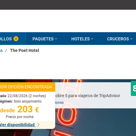
OLLOS
PAQUETES
HOTELES
CRUCEROS
ia
/
The Poet Hotel
JOR OPCIÓN ENCONTRADA
Muy bueno
rada:
22/08/2026 (2 noches)
égimen:
Solo alojamiento
Basado en
376 opiniones
203
€
desde
Precio por noche
Ver disponibilidad