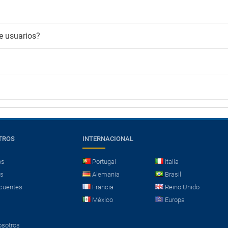
e usuarios?
TROS
INTERNACIONAL
os
Portugal
Italia
es
Alemania
Brasil
cuentes
Francia
Reino Unido
México
Europa
osotros