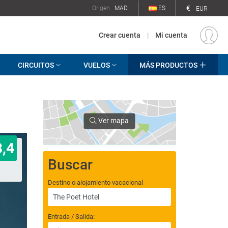
€
Origen
MAD
ES
EUR
Crear cuenta
|
Mi cuenta
CIRCUITOS
VUELOS
MÁS PRODUCTOS
Ver mapa
8,4
Buscar
Destino o alojamiento vacacional
Entrada / Salida: