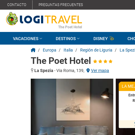
CONTACTO
PREGUNTAS FRECUENTES
The Poet Hotel
VACACIONES
DESTINOS
DISNEY
CH
/
Europa
/
Italia
/
Región de Liguria
/
La Spez
The Poet Hotel
La Spezia
-
Via Roma, 139,
Ver mapa
LA ME
Ent
R