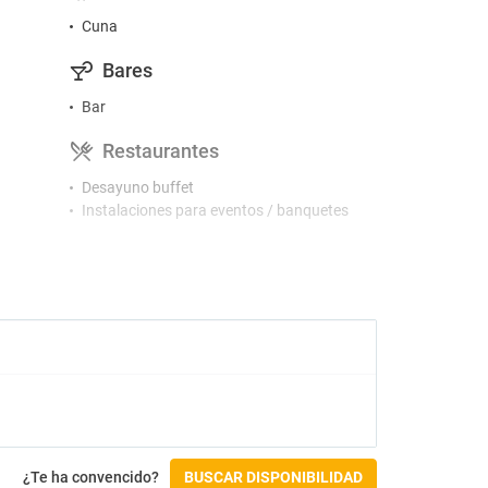
Cuna
Bares
Bar
Restaurantes
Desayuno buffet
Instalaciones para eventos / banquetes
Accesibilidad
Altura de los buffets inferior a 70cm
Ascensor en planta baja
Cuarto de baño con ducha
Dispone de cabina con pasamanos
Puerta de baño superior a 80cm
Recepción en planta baja
Check-in/Check-out
¿Te ha convencido?
BUSCAR DISPONIBILIDAD
Entrada a partir de las 14:30