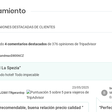
jamiento
NIONES DESTACADAS DE CLIENTES
ndo
4 comentarios destacados
de 376 opiniones de Tripadvisor
andreacD8006CZ
l La Spezia”
ndo hotel! Todo impecable
23/05/2025
b
B
J2881TRgerardop
M
E
recomendable, buena relación precio calidad ”
“Perfec