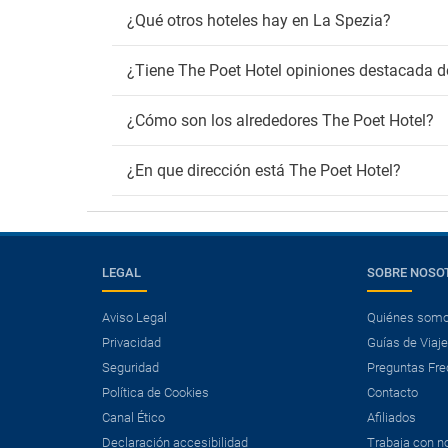
¿Qué otros hoteles hay en La Spezia?
¿Tiene The Poet Hotel opiniones destacada d
¿Cómo son los alrededores The Poet Hotel?
¿En que dirección está The Poet Hotel?
LEGAL
SOBRE NOSO
Aviso Legal
Quiénes som
Privacidad
Guías de Viaj
Seguridad
Preguntas Fre
Política de Cookies
Contacto
Canal Ético
Afiliados
×
Declaración accesibilidad
Trabaja con n