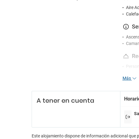
Aire A
Calefa
Se
Ascen
Camare
Re
Person
Recepc
Más
Servici
En
Horari
A tener en cuenta
Sala d
Sa
Pa
Parkin
Parking
Este alojamiento dispone de información adicional que 
Parkin