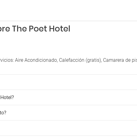
Secador
g de pago
Seguridad
scotas
Servicio de despertador
Servicio de habitaciones
re The Poet Hotel
e mascotas
Tarjeta de crédito
Venta de excursiones
vicios: Aire Acondicionado, Calefacción (gratis), Camarera de p
 Hotel?
to?