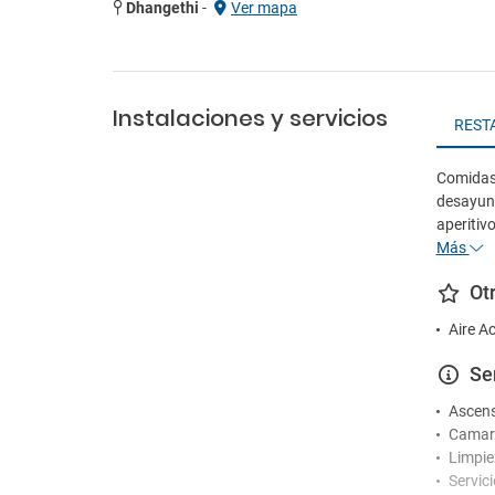
Dhangethi
-
Ver mapa
Instalaciones y servicios
REST
Comidas:
desayuno
aperitiv
Más
Ot
Aire A
Se
Ascen
Camare
Limpie
Servic