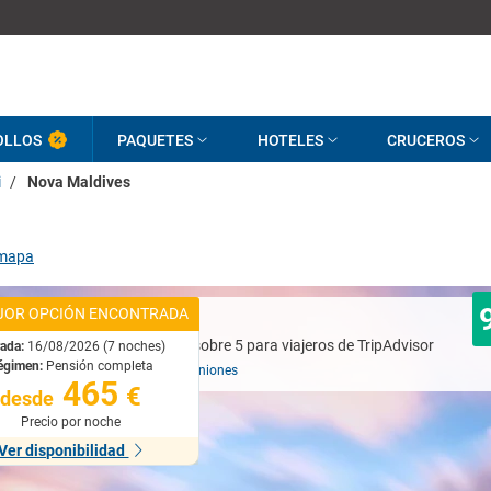
OLLOS
PAQUETES
HOTELES
CRUCEROS
i
/
Nova Maldives
 mapa
JOR OPCIÓN ENCONTRADA
Excelente
rada:
16/08/2026 (7 noches)
égimen:
Pensión completa
Basado en
1190 opiniones
465
€
desde
Precio por noche
Ver disponibilidad