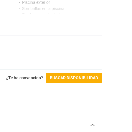
Piscina exterior
Sombrillas en la piscina
Tumbonas en la piscina
Gimnasio y SPA
Masajes
Spa
Accesibilidad
No accesible silla de ruedas
Check-in/Check-out
¿Te ha convencido?
BUSCAR DISPONIBILIDAD
Entrada a partir de las 14:00
Salida hasta las 12:00