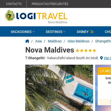
CONTACTO
PREGUNTAS FRECUENTES
Nova Maldives
VACACIONES
DESTINOS
DISNEY
CH
/
Asia
/
Maldivas
/
Islas Maldivas
/
Dhangeth
Nova Maldives
Dhangethi
-
Vakarufalhi Island South Ari Atoll,
Ver
LA ME
Ent
R