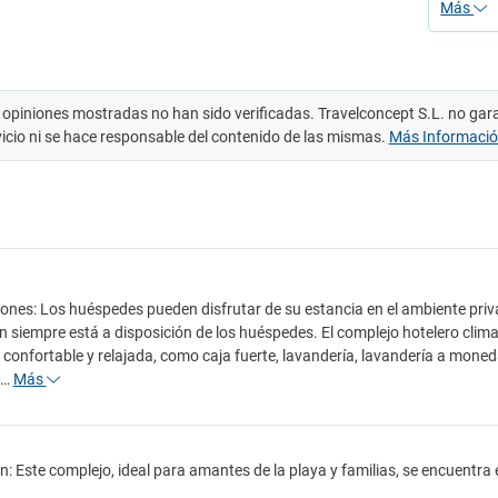
Más
 opiniones mostradas no han sido verificadas. Travelconcept S.L. no gar
vicio ni se hace responsable del contenido de las mismas.
Más Informaci
iones: Los huéspedes pueden disfrutar de su estancia en el ambiente priv
n siempre está a disposición de los huéspedes. El complejo hotelero cli
 confortable y relajada, como caja fuerte, lavandería, lavandería a mone
d…
Más
: Este complejo, ideal para amantes de la playa y familias, se encuentra en