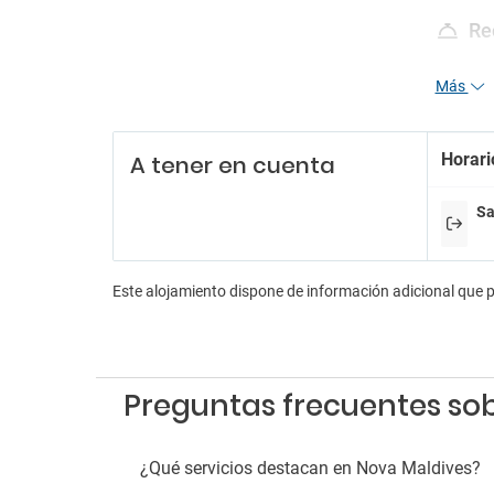
Re
Person
Más
Recepc
Servici
En
Horari
A tener en cuenta
Música
Sa
Pa
Parkin
Este alojamiento dispone de información adicional que 
Fu
Zona 
Preguntas frecuentes so
¿Qué servicios destacan en Nova Maldives?