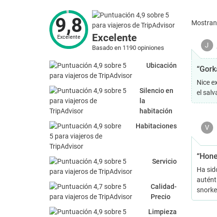
9,8
Mostra
Excelente
Excelente
J
Basado en 1190 opiniones
Ubicación
“Gork
Nice e
Silencio en
el sal
la
habitación
Habitaciones
V
“Hon
Servicio
Ha sido
autént
Calidad-
snorke
Precio
Limpieza