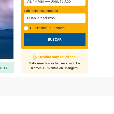
Habitaciones/Personas
1
Hab.
/
2
adultos
Quiero incluir un vuelo
BUSCAR
¡Destino muy solicitado!
3 alojamientos
se han reservado los
s más
últimos 15 minutos
en Dhangethi