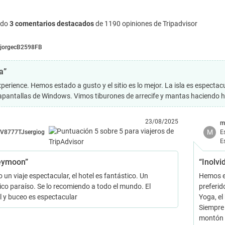
ndo
3 comentarios destacados
de 1190 opiniones de Tripadvisor
jorgecB2598FB
a”
xperience. Hemos estado a gusto y el sitio es lo mejor. La isla es espect
vapantallas de Windows. Vimos tiburones de arrecife y mantas haciendo 
23/08/2025
m
M
V8777TJsergiog
E
E
eymoon”
“Inolvi
 un viaje espectacular, el hotel es fantástico. Un
Hemos es
ico paraíso. Se lo recomiendo a todo el mundo. El
preferid
l y buceo es espectacular
Yoga, el 
Siempre 
montón d