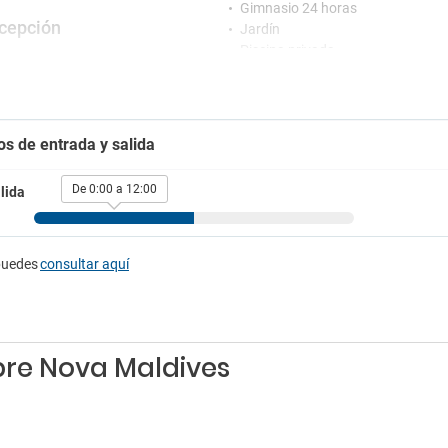
Gimnasio 24 horas
cepción
Jardín
Piscina privada
al Multiidioma
Sala de banquetes y eventos
ión 24 horas
Secador
o de conserjería
Terraza
Venta de entradas
tretenimiento
os de entrada y salida
Niños
 en vivo
De 0:00 a 12:00
lida
Cuna
rking
Bares
g
puedes
consultar aquí
Bar
madores
Snack-bar
para fumadores
bre Nova Maldives