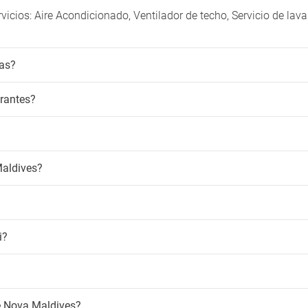
icios: Aire Acondicionado, Ventilador de techo, Servicio de lav
nas?
urantes?
Maldives?
i?
de Nova Maldives?