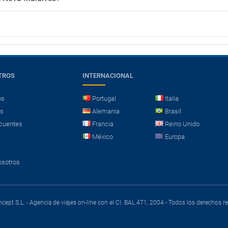
TROS
INTERNACIONAL
os
Portugal
Italia
es
Alemania
Brasil
cuentes
Francia
Reino Unido
México
Europa
osotros
cept S.L. - Agencia de viajes on-line con el CI. BAL 471, 2004 - Todos los derechos 