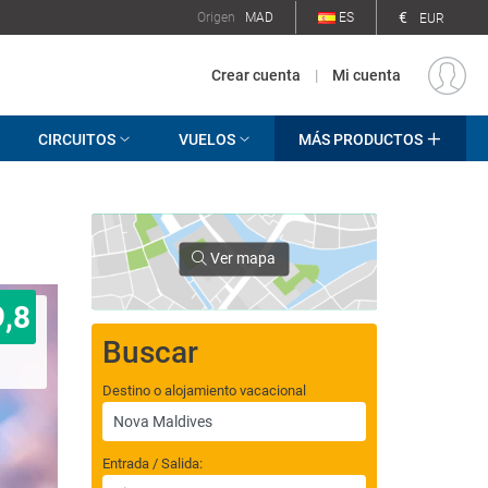
€
Origen
MAD
ES
EUR
Crear cuenta
|
Mi cuenta
CIRCUITOS
VUELOS
MÁS PRODUCTOS
Ver mapa
9,8
Buscar
Destino o alojamiento vacacional
Entrada / Salida: